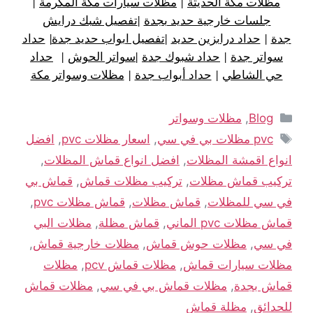
مظلات مكة الحديثة
|
مظلات سيارات مكة المكرمة
|
جلسات خارجية حديد بجدة
|
تفصيل شبك درايش
جدة
|
حداد درابزين حديد
|
تفصيل ابواب حديد جدة
|
حداد
سواتر جدة
|
حداد شبوك جدة
|
سواتر الحوش
|
حداد
حي الشاطي
|
حداد أبواب جدة
|
مظلات وسواتر مكة
Blog
,
مظلات وسواتر
pvc مظلات بي في سي
,
اسعار مظلات pvc
,
افضل
انواع اقمشة المظلات
,
افضل انواع قماش المظلات
,
تركيب قماش مظلات
,
تركيب مظلات قماش
,
قماش بي
في سي للمظلات
,
قماش مظلات
,
قماش مظلات pvc
,
قماش مظلات pvc الماني
,
قماش مظلة
,
مظلات البي
في سي
,
مظلات حوش قماش
,
مظلات خارجية قماش
,
مظلات سيارات قماش
,
مظلات قماش pcv
,
مظلات
قماش بجدة
,
مظلات قماش بي في سي
,
مظلات قماش
للحدائق
,
مظلة قماش