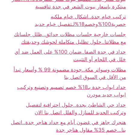
مبتكرة باسعار بيوت الشعر في جدة تنافسية
تركيب خيام جدة..اشكال خيام ملكيه
حصرية100%وخصم18%لـتفصيل خيام حديد
جلسات خارجية جلسات مظلات حدائق..ظلل جلساتك
مع مظلاتنا..حلول تظليل متكاملة لحوشك وحديقتك
حداد في جدة الصفا..ضمان 100% على العمل ضد أي
خلل في اللحام أو التثبيت
مظلات وسواتر مكة..جودة مضمونة 99 % وأسعار تبدأ
من الأقل في السوق اتصل بنا
حداد ابواب جدة بـ18% خصم تصميم وتصنيع وتركيب
ابواب حديد مودرن
حداد حي الشاطئ بجدة..حلول احترافية لتفصيل
وتركيب الحديد للمنازل والفلل اتصل بنا الان
هنجرك جاهز في غضون أيام مع حداد هناجر جدة..اتصل
بنا…خصم 35% مقاول هناجر جدة