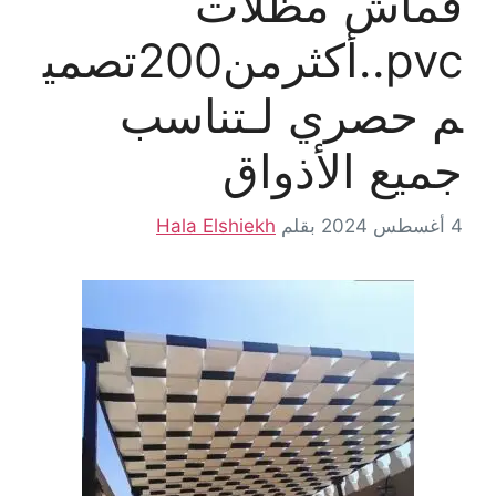
قماش مظلات
pvc..أكثرمن200تصمي
م حصري لـتناسب
جميع الأذواق
4 أغسطس 2024
بقلم
Hala Elshiekh