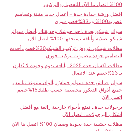
100% اتصل بنا الآن للتفصيل والتركيب
افضل ورشة حدادة جدة – أعمال حديد متينة وتصاميم
عصرية100% وبـ33%خصم فوري
سواتر شينكو بجدة..احمِ حوشك وحديقتك بأفضل سواتر
شينكو..صلابة وأناقة تستحقها 100% اتصل الان
مظلات شينكو..عروض تركيب الشينكو30%خصم..أحدث
التصاميم جودة مضمونة..تركيب فوري
مظلات لكسان جدة 2025..بأناقة تدوم وجودة لا تُقارن
بـ 23%خصم عند الاتصال
سواتر قماش جدة..سواتر قماش بألوان متنوعة تناسب
جميع أذواق الديكور مخصصة حسب طلبك15%خصم
اتصل الان
برجولات جدة.. تمتع بأجواء خارجية رائعة مع أفضل
أشكال البرجولات.. اتصل الآن
مظلات خشبية جدة بجودة وضمان 100% اتصل بنا الان