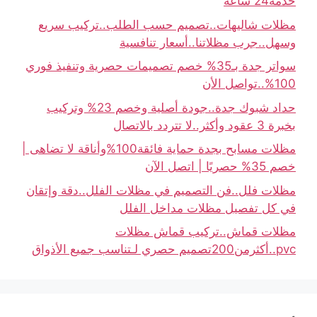
خدمة24 ساعه
مظلات شاليهات..تصميم حسب الطلب..تركيب سريع
وسهل..جرب مظلاتنا..أسعار تنافسية
سواتر جدة بـ35% خصم تصميمات حصرية وتنفيذ فوري
100%..تواصل الأن
حداد شبوك جدة..جودة أصلية وخصم 23% وتركيب
بخبرة 3 عقود وأكثر..لا تتردد بالاتصال
مظلات مسابح بجدة حماية فائقة100%وأناقة لا تضاهى |
خصم 35% حصريًا | اتصل الآن
مظلات فلل..فن التصميم في مظلات الفلل..دقة وإتقان
في كل تفصيل مظلات مداخل الفلل
مظلات قماش..تركيب قماش مظلات
pvc..أكثرمن200تصميم حصري لـتناسب جميع الأذواق