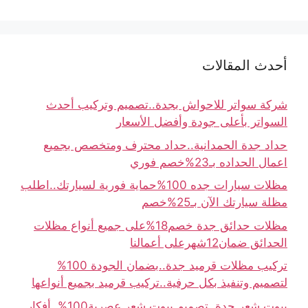
أحدث المقالات
شركة سواتر للاحواش بجدة..تصميم وتركيب أحدث
السواتر بأعلى جودة وأفضل الأسعار
حداد جدة الحمدانية..حداد محترف ومتخصص بجميع
اعمال الحداده بـ23%خصم فوري
مظلات سيارات جده 100%حماية فورية لسيارتك..اطلب
مظلة سيارتك الآن بـ25%خصم
مظلات حدائق جدة خصم18%على جميع أنواع مظلات
الحدائق ضمان12شهرعلى أعمالنا
تركيب مظلات قرميد جدة..بضمان الجودة 100%
لتصميم وتنفيذ بكل حرفية..تركيب قرميد بجميع أنواعها
بيوت شعر جدة..تصميم بيوت شعر عصرية100%..أفكار