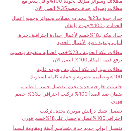
مظلاتك وسواتر منزلك بجودة 100%وأقل سعر مع
مظلات وسواتر جدة…خصم35% اتصل الان
حداد جدة بـ23% لـحداده مظلات وسواتر وجميع اعمال
الحداده بـ100%جودة وإتقان
حداد مكة بـ18%خصم لأعمال حدادة احترافية..خبرة،
أمان، وتنفيذ دقيق لأعمال الحديد
مظلات مكه الحديثة بـ23%خصم لحماية متفوقة وتصميم
يرفع قيمة المكان100% اتصل الان
مظلات سيارات مكة المكرمة..بجودة عالية
100%وتصاميم عصرية و حماية كاملة لسيارتك
جلسات خارجية حديد بجدة..تفصيل حسب الطلب،
ضمان ضد الصدأ 100% تركيب احترافي بـ33% خصم
فوري
تفصيل شبك درايش مودرن بجدة..تركيب
احترافي100%اتصل واحصل على18%خصم فوري
تفصيل ابواب حديد جدة..بتصاميم أنيقة ومقاومة للصدأ