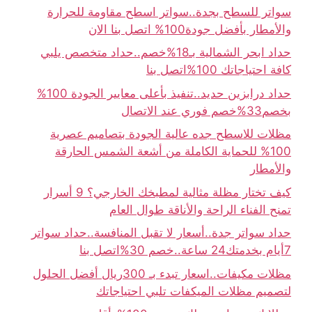
سواتر للسطح بجدة..سواتر اسطح مقاومة للحرارة
والأمطار بأفضل جودة100% اتصل بنا الان
حداد ابحر الشمالية بـ18%خصم..حداد متخصص يلبي
كافة احتياجاتك 100%اتصل بنا
حداد درابزين حديد..تنفيذ بأعلى معايير الجودة 100%
بخصم33%خصم فوري عند الاتصال
مظلات للاسطح جده عالية الجودة بتصاميم عصرية
100% للحماية الكاملة من أشعة الشمس الحارقة
والأمطار
كيف تختار مظلة مثالية لمطبخك الخارجي؟ 9 أسرار
تمنح الفناء الراحة والأناقة طوال العام
حداد سواتر جدة..أسعار لا تقبل المنافسة..حداد سواتر
7أيام بخدمتك24 ساعة..خصم 30%اتصل بنا
مظلات مكيفات..اسعار تبدء بـ 300ريال أفضل الحلول
لتصميم مظلات الميكفات تلبي احتياجاتك