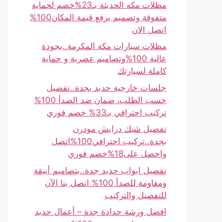
مظلات مكه الحديثة بـ23%خصم لحماية
متفوقة وتصميم يرفع قيمة المكان100%
اتصل الان
مظلات سيارات مكة المكرمة..بجودة
عالية 100%وتصاميم عصرية و حماية
كاملة لسيارتك
جلسات خارجية حديد بجدة..تفصيل
حسب الطلب، ضمان ضد الصدأ 100%
تركيب احترافي بـ33% خصم فوري
تفصيل شبك درايش مودرن
بجدة..تركيب احترافي100%اتصل
واحصل على18%خصم فوري
تفصيل ابواب حديد جدة..بتصاميم أنيقة
ومقاومة للصدأ 100% اتصل بنا الآن
للتفصيل والتركيب
افضل ورشة حدادة جدة – أعمال حديد