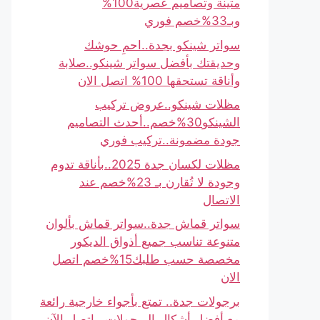
متينة وتصاميم عصرية100%
وبـ33%خصم فوري
سواتر شينكو بجدة..احمِ حوشك
وحديقتك بأفضل سواتر شينكو..صلابة
وأناقة تستحقها 100% اتصل الان
مظلات شينكو..عروض تركيب
الشينكو30%خصم..أحدث التصاميم
جودة مضمونة..تركيب فوري
مظلات لكسان جدة 2025..بأناقة تدوم
وجودة لا تُقارن بـ 23%خصم عند
الاتصال
سواتر قماش جدة..سواتر قماش بألوان
متنوعة تناسب جميع أذواق الديكور
مخصصة حسب طلبك15%خصم اتصل
الان
برجولات جدة.. تمتع بأجواء خارجية رائعة
مع أفضل أشكال البرجولات.. اتصل الآن