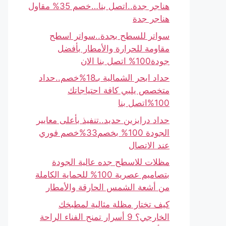
هناجر جدة..اتصل بنا…خصم 35% مقاول
هناجر جدة
سواتر للسطح بجدة..سواتر اسطح
مقاومة للحرارة والأمطار بأفضل
جودة100% اتصل بنا الان
حداد ابحر الشمالية بـ18%خصم..حداد
متخصص يلبي كافة احتياجاتك
100%اتصل بنا
حداد درابزين حديد..تنفيذ بأعلى معايير
الجودة 100% بخصم33%خصم فوري
عند الاتصال
مظلات للاسطح جده عالية الجودة
بتصاميم عصرية 100% للحماية الكاملة
من أشعة الشمس الحارقة والأمطار
كيف تختار مظلة مثالية لمطبخك
الخارجي؟ 9 أسرار تمنح الفناء الراحة