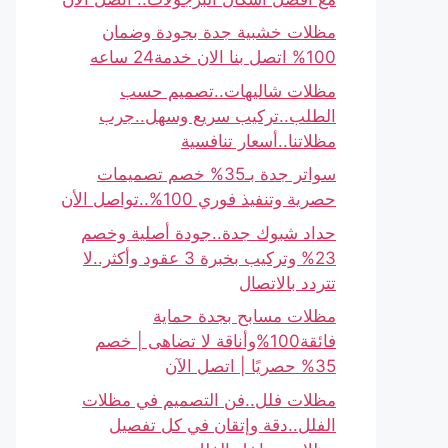
مظلات خشبية جدة بجودة وضمان
100% اتصل بنا الان خدمة24 ساعه
مظلات شاليهات..تصميم حسب
الطلب..تركيب سريع وسهل..جرب
مظلاتنا..أسعار تنافسية
سواتر جدة بـ35% خصم تصميمات
حصرية وتنفيذ فوري 100%..تواصل الأن
حداد شبوك جدة..جودة أصلية وخصم
23% وتركيب بخبرة 3 عقود وأكثر..لا
تتردد بالاتصال
مظلات مسابح بجدة حماية
فائقة100%وأناقة لا تضاهى | خصم
35% حصريًا | اتصل الآن
مظلات فلل..فن التصميم في مظلات
الفلل..دقة وإتقان في كل تفصيل