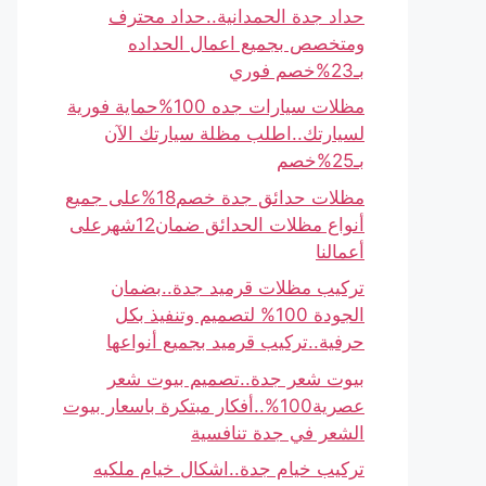
حداد جدة الحمدانية..حداد محترف
ومتخصص بجميع اعمال الحداده
بـ23%خصم فوري
مظلات سيارات جده 100%حماية فورية
لسيارتك..اطلب مظلة سيارتك الآن
بـ25%خصم
مظلات حدائق جدة خصم18%على جميع
أنواع مظلات الحدائق ضمان12شهرعلى
أعمالنا
تركيب مظلات قرميد جدة..بضمان
الجودة 100% لتصميم وتنفيذ بكل
حرفية..تركيب قرميد بجميع أنواعها
بيوت شعر جدة..تصميم بيوت شعر
عصرية100%..أفكار مبتكرة باسعار بيوت
الشعر في جدة تنافسية
تركيب خيام جدة..اشكال خيام ملكيه