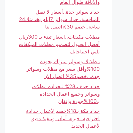
والأناقة طوال العام
حداد سواتر جدة..أسعار لا تقبل
المنافسة..حداد سواتر 7أيام بخدمتك24
ساعة..خصم 30%اتصل بنا
مظلات مكيفات..اسعار تبدء بـ 300ريال
أفضل الحلول لتصميم مظلات الميكفات
تلبي احتياجاتك
مظلاتك وسواتر منزلك بجودة
100%وأقل سعر مع مظلات وسواتر
جدة…خصم35% اتصل الان
حداد جدة بـ23% لـحداده مظلات
وسواتر وجميع اعمال الحداده
بـ100%جودة وإتقان
حداد مكة بـ18%خصم لأعمال حدادة
احترافية..خبرة، أمان، وتنفيذ دقيق
لأعمال الحديد