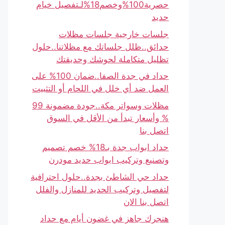
حصرية100%وخصم18%لـتفصيل خيام
حديد
جلسات خارجية جلسات مظلات
حدائق..ظلل جلساتك مع مظلاتنا..حلول
تظليل متكاملة لحوشك وحديقتك
حداد في جدة الصفا..ضمان 100% على
العمل ضد أي خلل في اللحام أو التثبيت
مظلات وسواتر مكة..جودة مضمونة 99
% وأسعار تبدأ من الأقل في السوق
اتصل بنا
حداد ابواب جدة بـ18% خصم تصميم
وتصنيع وتركيب ابواب حديد مودرن
حداد حي الشاطئ بجدة..حلول احترافية
لتفصيل وتركيب الحديد للمنازل والفلل
اتصل بنا الان
هنجرك جاهز في غضون أيام مع حداد