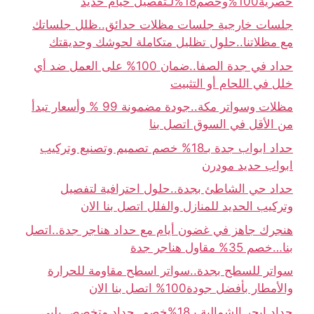
حصرية100%وخصم18%لـتفصيل خيام حديد
جلسات خارجية جلسات مظلات حدائق..ظلل جلساتك
مع مظلاتنا..حلول تظليل متكاملة لحوشك وحديقتك
حداد في جدة الصفا..ضمان 100% على العمل ضد أي
خلل في اللحام أو التثبيت
مظلات وسواتر مكة..جودة مضمونة 99 % وأسعار تبدأ
من الأقل في السوق اتصل بنا
حداد ابواب جدة بـ18% خصم تصميم وتصنيع وتركيب
ابواب حديد مودرن
حداد حي الشاطئ بجدة..حلول احترافية لتفصيل
وتركيب الحديد للمنازل والفلل اتصل بنا الان
هنجرك جاهز في غضون أيام مع حداد هناجر جدة..اتصل
بنا…خصم 35% مقاول هناجر جدة
سواتر للسطح بجدة..سواتر اسطح مقاومة للحرارة
والأمطار بأفضل جودة100% اتصل بنا الان
حداد ابحر الشمالية بـ18%خصم..حداد متخصص يلبي