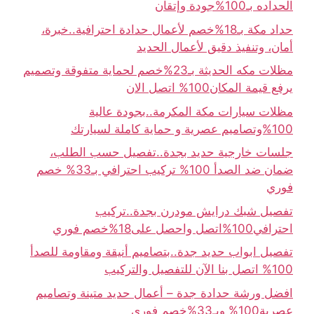
الحداده بـ100%جودة وإتقان
حداد مكة بـ18%خصم لأعمال حدادة احترافية..خبرة،
أمان، وتنفيذ دقيق لأعمال الحديد
مظلات مكه الحديثة بـ23%خصم لحماية متفوقة وتصميم
يرفع قيمة المكان100% اتصل الان
مظلات سيارات مكة المكرمة..بجودة عالية
100%وتصاميم عصرية و حماية كاملة لسيارتك
جلسات خارجية حديد بجدة..تفصيل حسب الطلب،
ضمان ضد الصدأ 100% تركيب احترافي بـ33% خصم
فوري
تفصيل شبك درايش مودرن بجدة..تركيب
احترافي100%اتصل واحصل على18%خصم فوري
تفصيل ابواب حديد جدة..بتصاميم أنيقة ومقاومة للصدأ
100% اتصل بنا الآن للتفصيل والتركيب
افضل ورشة حدادة جدة – أعمال حديد متينة وتصاميم
عصرية100% وبـ33%خصم فوري