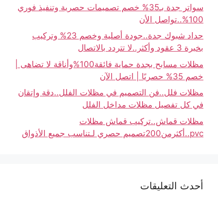
سواتر جدة بـ35% خصم تصميمات حصرية وتنفيذ فوري
100%..تواصل الأن
حداد شبوك جدة..جودة أصلية وخصم 23% وتركيب
بخبرة 3 عقود وأكثر..لا تتردد بالاتصال
مظلات مسابح بجدة حماية فائقة100%وأناقة لا تضاهى |
خصم 35% حصريًا | اتصل الآن
مظلات فلل..فن التصميم في مظلات الفلل..دقة وإتقان
في كل تفصيل مظلات مداخل الفلل
مظلات قماش..تركيب قماش مظلات
pvc..أكثرمن200تصميم حصري لـتناسب جميع الأذواق
أحدث التعليقات