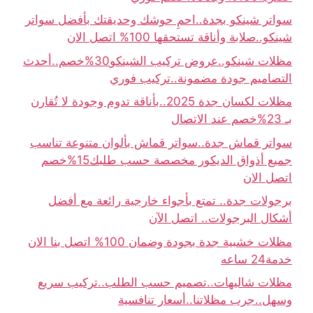
سواتر شينكو بجدة..احمِ حوشك وحديقتك بأفضل سواتر
شينكو..صلابة وأناقة تستحقها 100% اتصل الان
مظلات شينكو..عروض تركيب الشينكو30%خصم..أحدث
التصاميم جودة مضمونة..تركيب فوري
مظلات لكسان جدة 2025..بأناقة تدوم وجودة لا تُقارن
بـ 23%خصم عند الاتصال
سواتر قماش جدة..سواتر قماش بألوان متنوعة تناسب
جميع أذواق الديكور مخصصة حسب طلبك15%خصم
اتصل الان
برجولات جدة.. تمتع بأجواء خارجية رائعة مع أفضل
أشكال البرجولات.. اتصل الآن
مظلات خشبية جدة بجودة وضمان 100% اتصل بنا الان
خدمة24 ساعه
مظلات شاليهات..تصميم حسب الطلب..تركيب سريع
وسهل..جرب مظلاتنا..أسعار تنافسية