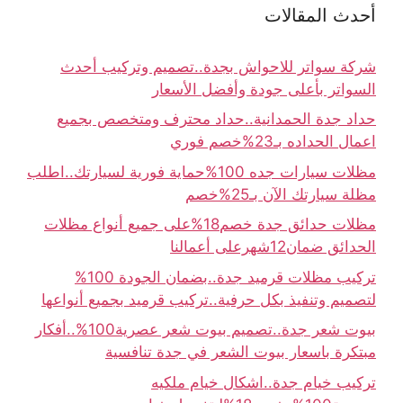
أحدث المقالات
شركة سواتر للاحواش بجدة..تصميم وتركيب أحدث
السواتر بأعلى جودة وأفضل الأسعار
حداد جدة الحمدانية..حداد محترف ومتخصص بجميع
اعمال الحداده بـ23%خصم فوري
مظلات سيارات جده 100%حماية فورية لسيارتك..اطلب
مظلة سيارتك الآن بـ25%خصم
مظلات حدائق جدة خصم18%على جميع أنواع مظلات
الحدائق ضمان12شهرعلى أعمالنا
تركيب مظلات قرميد جدة..بضمان الجودة 100%
لتصميم وتنفيذ بكل حرفية..تركيب قرميد بجميع أنواعها
بيوت شعر جدة..تصميم بيوت شعر عصرية100%..أفكار
مبتكرة باسعار بيوت الشعر في جدة تنافسية
تركيب خيام جدة..اشكال خيام ملكيه