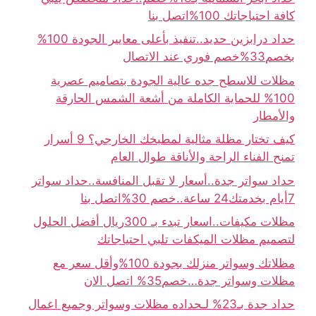
كافة احتياجاتك 100%اتصل بنا
حداد درابزين حديد..تنفيذ بأعلى معايير الجودة 100%
بخصم33%خصم فوري عند الاتصال
مظلات للاسطح جده عالية الجودة بتصاميم عصرية
100% للحماية الكاملة من أشعة الشمس الحارقة
والأمطار
كيف تختار مظلة مثالية لمطبخك الخارجي؟ 9 أسرار
تمنح الفناء الراحة والأناقة طوال العام
حداد سواتر جدة..أسعار لا تقبل المنافسة..حداد سواتر
7أيام بخدمتك24 ساعة..خصم 30%اتصل بنا
مظلات مكيفات..اسعار تبدء بـ 300ريال أفضل الحلول
لتصميم مظلات الميكفات تلبي احتياجاتك
مظلاتك وسواتر منزلك بجودة 100%وأقل سعر مع
مظلات وسواتر جدة…خصم35% اتصل الان
حداد جدة بـ23% لـحداده مظلات وسواتر وجميع اعمال