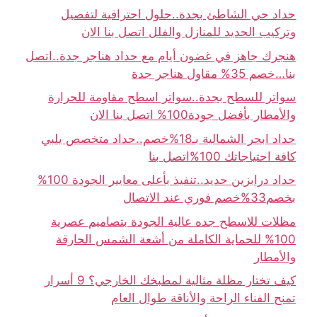
حداد حي الشاطئ بجدة..حلول احترافية لتفصيل
وتركيب الحديد للمنازل والفلل اتصل بنا الان
هنجرك جاهز في غضون أيام مع حداد هناجر جدة..اتصل
بنا…خصم 35% مقاول هناجر جدة
سواتر للسطح بجدة..سواتر اسطح مقاومة للحرارة
والأمطار بأفضل جودة100% اتصل بنا الان
حداد ابحر الشمالية بـ18%خصم..حداد متخصص يلبي
كافة احتياجاتك 100%اتصل بنا
حداد درابزين حديد..تنفيذ بأعلى معايير الجودة 100%
بخصم33%خصم فوري عند الاتصال
مظلات للاسطح جده عالية الجودة بتصاميم عصرية
100% للحماية الكاملة من أشعة الشمس الحارقة
والأمطار
كيف تختار مظلة مثالية لمطبخك الخارجي؟ 9 أسرار
تمنح الفناء الراحة والأناقة طوال العام