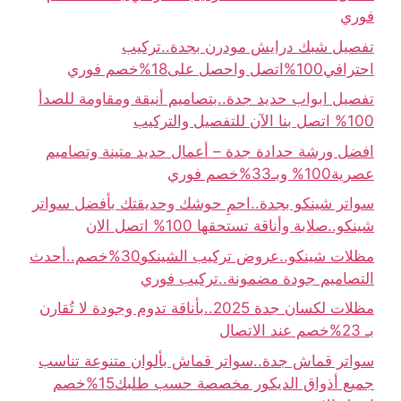
فوري
تفصيل شبك درايش مودرن بجدة..تركيب
احترافي100%اتصل واحصل على18%خصم فوري
تفصيل ابواب حديد جدة..بتصاميم أنيقة ومقاومة للصدأ
100% اتصل بنا الآن للتفصيل والتركيب
افضل ورشة حدادة جدة – أعمال حديد متينة وتصاميم
عصرية100% وبـ33%خصم فوري
سواتر شينكو بجدة..احمِ حوشك وحديقتك بأفضل سواتر
شينكو..صلابة وأناقة تستحقها 100% اتصل الان
مظلات شينكو..عروض تركيب الشينكو30%خصم..أحدث
التصاميم جودة مضمونة..تركيب فوري
مظلات لكسان جدة 2025..بأناقة تدوم وجودة لا تُقارن
بـ 23%خصم عند الاتصال
سواتر قماش جدة..سواتر قماش بألوان متنوعة تناسب
جميع أذواق الديكور مخصصة حسب طلبك15%خصم