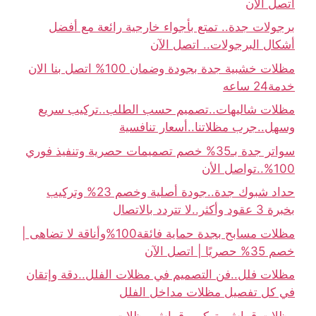
اتصل الان
برجولات جدة.. تمتع بأجواء خارجية رائعة مع أفضل
أشكال البرجولات.. اتصل الآن
مظلات خشبية جدة بجودة وضمان 100% اتصل بنا الان
خدمة24 ساعه
مظلات شاليهات..تصميم حسب الطلب..تركيب سريع
وسهل..جرب مظلاتنا..أسعار تنافسية
سواتر جدة بـ35% خصم تصميمات حصرية وتنفيذ فوري
100%..تواصل الأن
حداد شبوك جدة..جودة أصلية وخصم 23% وتركيب
بخبرة 3 عقود وأكثر..لا تتردد بالاتصال
مظلات مسابح بجدة حماية فائقة100%وأناقة لا تضاهى |
خصم 35% حصريًا | اتصل الآن
مظلات فلل..فن التصميم في مظلات الفلل..دقة وإتقان
في كل تفصيل مظلات مداخل الفلل
مظلات قماش..تركيب قماش مظلات