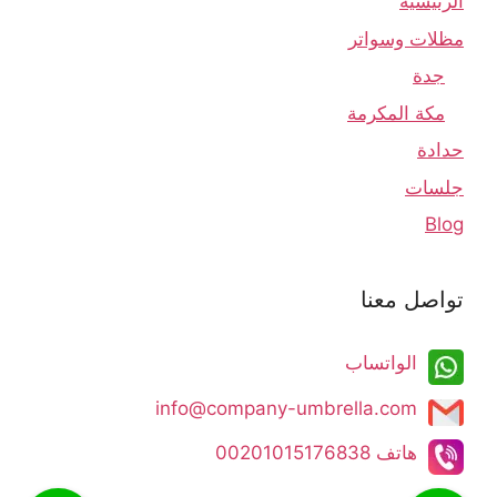
الرئيسية
مظلات وسواتر
جدة
مكة المكرمة
حدادة
جلسات
Blog
تواصل معنا
الواتساب
info@company-umbrella.com​​​​
هاتف 00201015176838​