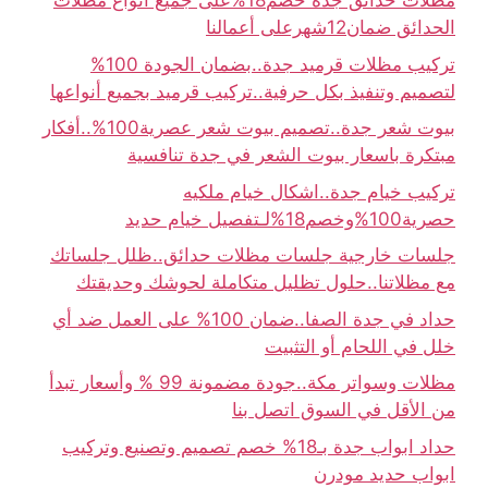
مظلات حدائق جدة خصم18%على جميع أنواع مظلات
الحدائق ضمان12شهرعلى أعمالنا
تركيب مظلات قرميد جدة..بضمان الجودة 100%
لتصميم وتنفيذ بكل حرفية..تركيب قرميد بجميع أنواعها
بيوت شعر جدة..تصميم بيوت شعر عصرية100%..أفكار
مبتكرة باسعار بيوت الشعر في جدة تنافسية
تركيب خيام جدة..اشكال خيام ملكيه
حصرية100%وخصم18%لـتفصيل خيام حديد
جلسات خارجية جلسات مظلات حدائق..ظلل جلساتك
مع مظلاتنا..حلول تظليل متكاملة لحوشك وحديقتك
حداد في جدة الصفا..ضمان 100% على العمل ضد أي
خلل في اللحام أو التثبيت
مظلات وسواتر مكة..جودة مضمونة 99 % وأسعار تبدأ
من الأقل في السوق اتصل بنا
حداد ابواب جدة بـ18% خصم تصميم وتصنيع وتركيب
ابواب حديد مودرن