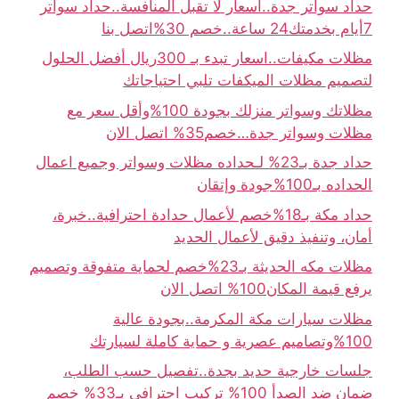
حداد سواتر جدة..أسعار لا تقبل المنافسة..حداد سواتر
7أيام بخدمتك24 ساعة..خصم 30%اتصل بنا
مظلات مكيفات..اسعار تبدء بـ 300ريال أفضل الحلول
لتصميم مظلات الميكفات تلبي احتياجاتك
مظلاتك وسواتر منزلك بجودة 100%وأقل سعر مع
مظلات وسواتر جدة…خصم35% اتصل الان
حداد جدة بـ23% لـحداده مظلات وسواتر وجميع اعمال
الحداده بـ100%جودة وإتقان
حداد مكة بـ18%خصم لأعمال حدادة احترافية..خبرة،
أمان، وتنفيذ دقيق لأعمال الحديد
مظلات مكه الحديثة بـ23%خصم لحماية متفوقة وتصميم
يرفع قيمة المكان100% اتصل الان
مظلات سيارات مكة المكرمة..بجودة عالية
100%وتصاميم عصرية و حماية كاملة لسيارتك
جلسات خارجية حديد بجدة..تفصيل حسب الطلب،
ضمان ضد الصدأ 100% تركيب احترافي بـ33% خصم