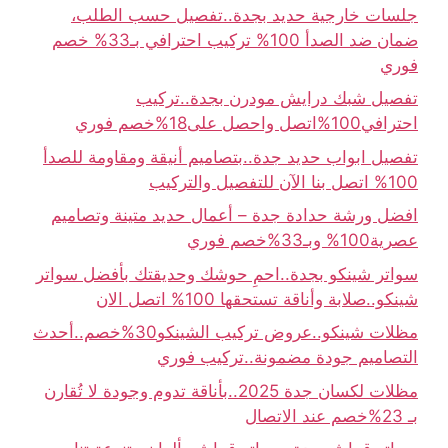
جلسات خارجية حديد بجدة..تفصيل حسب الطلب،
ضمان ضد الصدأ 100% تركيب احترافي بـ33% خصم
فوري
تفصيل شبك درايش مودرن بجدة..تركيب
احترافي100%اتصل واحصل على18%خصم فوري
تفصيل ابواب حديد جدة..بتصاميم أنيقة ومقاومة للصدأ
100% اتصل بنا الآن للتفصيل والتركيب
افضل ورشة حدادة جدة – أعمال حديد متينة وتصاميم
عصرية100% وبـ33%خصم فوري
سواتر شينكو بجدة..احمِ حوشك وحديقتك بأفضل سواتر
شينكو..صلابة وأناقة تستحقها 100% اتصل الان
مظلات شينكو..عروض تركيب الشينكو30%خصم..أحدث
التصاميم جودة مضمونة..تركيب فوري
مظلات لكسان جدة 2025..بأناقة تدوم وجودة لا تُقارن
بـ 23%خصم عند الاتصال