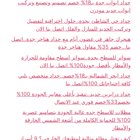
حداد ابواب جدة بـ18% خصم تصميم وتصنيع وتركيب
ابواب حديد مودرن
حداد حي الشاطئ بجدة..حلول احترافية لتفصيل
وتركيب الحديد للمنازل والفلل اتصل بنا الان
هنجرك جاهز في غضون أيام مع حداد هناجر جدة..اتصل
بنا…خصم 35% مقاول هناجر جدة
سواتر للسطح بجدة..سواتر اسطح مقاومة للحرارة
والأمطار بأفضل جودة100% اتصل بنا الان
حداد ابحر الشمالية بـ18%خصم..حداد متخصص يلبي
كافة احتياجاتك 100%اتصل بنا
حداد درابزين حديد..تنفيذ بأعلى معايير الجودة 100%
بخصم33%خصم فوري عند الاتصال
مظلات للاسطح جده عالية الجودة بتصاميم عصرية
100% للحماية الكاملة من أشعة الشمس الحارقة
والأمطار
كيف تختار مظلة مثالية لمطبخك الخارجي؟ 9 أسرار