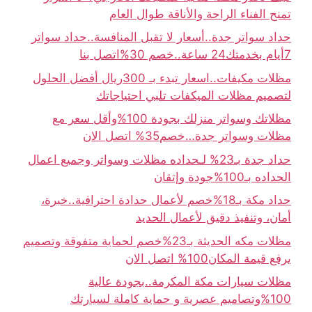
تمنح الفناء الراحة والأناقة طوال العام
حداد سواتر جدة..أسعار لا تقبل المنافسة..حداد سواتر
7أيام بخدمتك24 ساعة..خصم 30%اتصل بنا
مظلات مكيفات..اسعار تبدء بـ 300ريال أفضل الحلول
لتصميم مظلات الميكفات تلبي احتياجاتك
مظلاتك وسواتر منزلك بجودة 100%وأقل سعر مع
مظلات وسواتر جدة…خصم35% اتصل الان
حداد جدة بـ23% لـحداده مظلات وسواتر وجميع اعمال
الحداده بـ100%جودة وإتقان
حداد مكة بـ18%خصم لأعمال حدادة احترافية..خبرة،
أمان، وتنفيذ دقيق لأعمال الحديد
مظلات مكه الحديثة بـ23%خصم لحماية متفوقة وتصميم
يرفع قيمة المكان100% اتصل الان
مظلات سيارات مكة المكرمة..بجودة عالية
100%وتصاميم عصرية و حماية كاملة لسيارتك