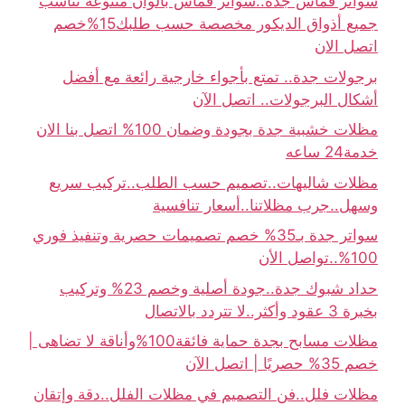
سواتر قماش جدة..سواتر قماش بألوان متنوعة تناسب
جميع أذواق الديكور مخصصة حسب طلبك15%خصم
اتصل الان
برجولات جدة.. تمتع بأجواء خارجية رائعة مع أفضل
أشكال البرجولات.. اتصل الآن
مظلات خشبية جدة بجودة وضمان 100% اتصل بنا الان
خدمة24 ساعه
مظلات شاليهات..تصميم حسب الطلب..تركيب سريع
وسهل..جرب مظلاتنا..أسعار تنافسية
سواتر جدة بـ35% خصم تصميمات حصرية وتنفيذ فوري
100%..تواصل الأن
حداد شبوك جدة..جودة أصلية وخصم 23% وتركيب
بخبرة 3 عقود وأكثر..لا تتردد بالاتصال
مظلات مسابح بجدة حماية فائقة100%وأناقة لا تضاهى |
خصم 35% حصريًا | اتصل الآن
مظلات فلل..فن التصميم في مظلات الفلل..دقة وإتقان