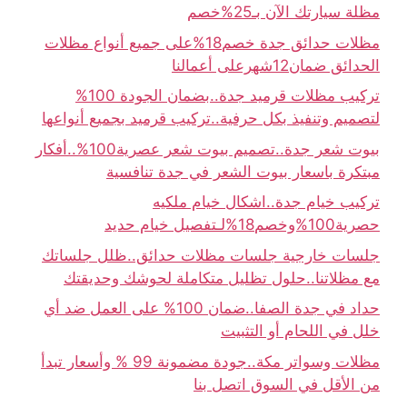
مظلة سيارتك الآن بـ25%خصم
مظلات حدائق جدة خصم18%على جميع أنواع مظلات
الحدائق ضمان12شهرعلى أعمالنا
تركيب مظلات قرميد جدة..بضمان الجودة 100%
لتصميم وتنفيذ بكل حرفية..تركيب قرميد بجميع أنواعها
بيوت شعر جدة..تصميم بيوت شعر عصرية100%..أفكار
مبتكرة باسعار بيوت الشعر في جدة تنافسية
تركيب خيام جدة..اشكال خيام ملكيه
حصرية100%وخصم18%لـتفصيل خيام حديد
جلسات خارجية جلسات مظلات حدائق..ظلل جلساتك
مع مظلاتنا..حلول تظليل متكاملة لحوشك وحديقتك
حداد في جدة الصفا..ضمان 100% على العمل ضد أي
خلل في اللحام أو التثبيت
مظلات وسواتر مكة..جودة مضمونة 99 % وأسعار تبدأ
من الأقل في السوق اتصل بنا