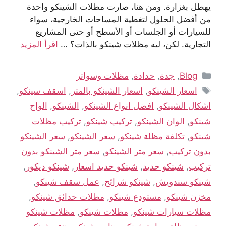
يهطل بغزارة. ومن هنا، صارت مظلات الشينكو واحدة
من أفضل الحلول لتغطية المساحات الخارجية، سواء
للسيارات أو الجلسات أو الأسطح أو حتى المشاريع
التجارية. لكن، ليه مظلات شينكو بالذات؟ …
اقرأ المزيد
Blog
,
جدة
,
حدادة
,
مظلات وسواتر
اسعار الشينكو
,
اسعار الشينكو بالمتر
,
اسقف سينكو
,
اشكال الشينكو
,
افضل انواع الشينكو
,
الشينكو
,
الواح
شينكو
,
الوان الشينكو
,
تركيب شينكو
,
تركيب مظلات
شينكو
,
تكلفة مظلة شينكو
,
سعر الشينكو
,
سعر الشينكو
بدون تركيب
,
سعر متر الشينكو
,
سعر متر الشينكو بدون
تركيب
,
شينكو حديد
,
شينكو حديد اسعار
,
شينكو ديكور
,
شينكو سندويش
,
شينكو شرائح
,
عمل سقف شينكو
,
مخزن شينكو
,
مستودع شينكو
,
مظلات حدائق شينكو
,
مظلات سيارات شينكو
,
مظلات شينكو
,
مظلات شينكو