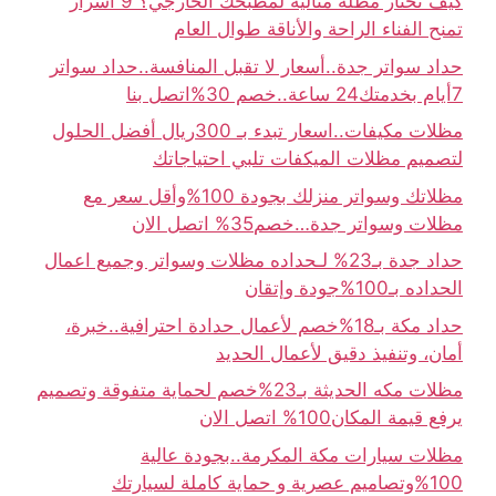
كيف تختار مظلة مثالية لمطبخك الخارجي؟ 9 أسرار
تمنح الفناء الراحة والأناقة طوال العام
حداد سواتر جدة..أسعار لا تقبل المنافسة..حداد سواتر
7أيام بخدمتك24 ساعة..خصم 30%اتصل بنا
مظلات مكيفات..اسعار تبدء بـ 300ريال أفضل الحلول
لتصميم مظلات الميكفات تلبي احتياجاتك
مظلاتك وسواتر منزلك بجودة 100%وأقل سعر مع
مظلات وسواتر جدة…خصم35% اتصل الان
حداد جدة بـ23% لـحداده مظلات وسواتر وجميع اعمال
الحداده بـ100%جودة وإتقان
حداد مكة بـ18%خصم لأعمال حدادة احترافية..خبرة،
أمان، وتنفيذ دقيق لأعمال الحديد
مظلات مكه الحديثة بـ23%خصم لحماية متفوقة وتصميم
يرفع قيمة المكان100% اتصل الان
مظلات سيارات مكة المكرمة..بجودة عالية
100%وتصاميم عصرية و حماية كاملة لسيارتك