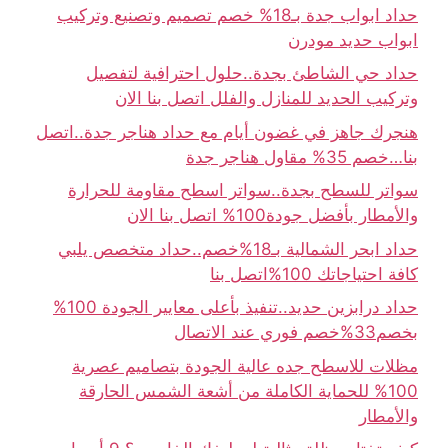
حداد ابواب جدة بـ18% خصم تصميم وتصنيع وتركيب
ابواب حديد مودرن
حداد حي الشاطئ بجدة..حلول احترافية لتفصيل
وتركيب الحديد للمنازل والفلل اتصل بنا الان
هنجرك جاهز في غضون أيام مع حداد هناجر جدة..اتصل
بنا…خصم 35% مقاول هناجر جدة
سواتر للسطح بجدة..سواتر اسطح مقاومة للحرارة
والأمطار بأفضل جودة100% اتصل بنا الان
حداد ابحر الشمالية بـ18%خصم..حداد متخصص يلبي
كافة احتياجاتك 100%اتصل بنا
حداد درابزين حديد..تنفيذ بأعلى معايير الجودة 100%
بخصم33%خصم فوري عند الاتصال
مظلات للاسطح جده عالية الجودة بتصاميم عصرية
100% للحماية الكاملة من أشعة الشمس الحارقة
والأمطار