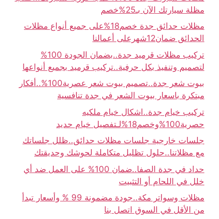
مظلة سيارتك الآن بـ25%خصم
مظلات حدائق جدة خصم18%على جميع أنواع مظلات
الحدائق ضمان12شهرعلى أعمالنا
تركيب مظلات قرميد جدة..بضمان الجودة 100%
لتصميم وتنفيذ بكل حرفية..تركيب قرميد بجميع أنواعها
بيوت شعر جدة..تصميم بيوت شعر عصرية100%..أفكار
مبتكرة باسعار بيوت الشعر في جدة تنافسية
تركيب خيام جدة..اشكال خيام ملكيه
حصرية100%وخصم18%لـتفصيل خيام حديد
جلسات خارجية جلسات مظلات حدائق..ظلل جلساتك
مع مظلاتنا..حلول تظليل متكاملة لحوشك وحديقتك
حداد في جدة الصفا..ضمان 100% على العمل ضد أي
خلل في اللحام أو التثبيت
مظلات وسواتر مكة..جودة مضمونة 99 % وأسعار تبدأ
من الأقل في السوق اتصل بنا