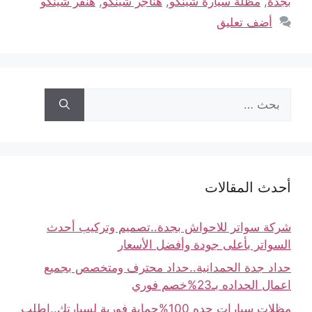
بجدة
,
مظلة سيارة شينكو
,
هناجر شينكو
,
هنقر شينكو
أضف تعليق
أحدث المقالات
شركة سواتر للاحواش بجدة..تصميم وتركيب أحدث
السواتر بأعلى جودة وأفضل الأسعار
حداد جدة الحمدانية..حداد محترف ومتخصص بجميع
اعمال الحداده بـ23%خصم فوري
مظلات سيارات جده 100%حماية فورية لسيارتك..اطلب