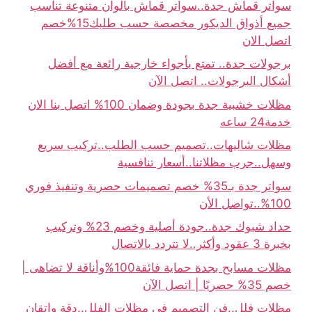
سواتر قماش جدة..سواتر قماش بألوان متنوعة تناسب
جميع أذواق الديكور مخصصة حسب طلبك15%خصم
اتصل الان
برجولات جدة.. تمتع بأجواء خارجية رائعة مع أفضل
أشكال البرجولات.. اتصل الآن
مظلات خشبية جدة بجودة وضمان 100% اتصل بنا الان
خدمة24 ساعه
مظلات شاليهات..تصميم حسب الطلب..تركيب سريع
وسهل..جرب مظلاتنا..أسعار تنافسية
سواتر جدة بـ35% خصم تصميمات حصرية وتنفيذ فوري
100%..تواصل الأن
حداد شبوك جدة..جودة أصلية وخصم 23% وتركيب
بخبرة 3 عقود وأكثر..لا تتردد بالاتصال
مظلات مسابح بجدة حماية فائقة100%وأناقة لا تضاهى |
خصم 35% حصريًا | اتصل الآن
مظلات فلل..فن التصميم في مظلات الفلل..دقة وإتقان