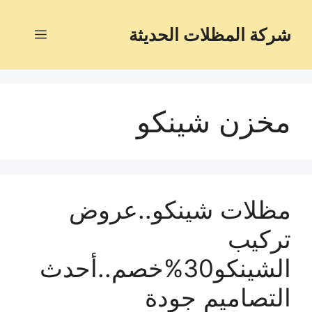
شركة المظلات الحديثة
مخزن شينكو
مظلات شينكو..عروض
تركيب
الشينكو30%خصم..أحدث
التصاميم جودة