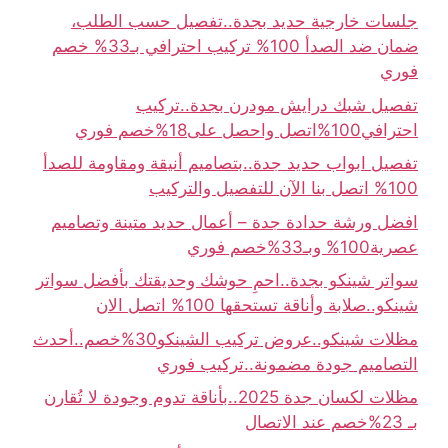
جلسات خارجية حديد بجدة..تفصيل حسب الطلب،
ضمان ضد الصدأ 100% تركيب احترافي بـ33% خصم
فوري
تفصيل شبك درايش مودرن بجدة..تركيب
احترافي100%اتصل واحصل على18%خصم فوري
تفصيل ابواب حديد جدة..بتصاميم أنيقة ومقاومة للصدأ
100% اتصل بنا الآن للتفصيل والتركيب
افضل ورشة حدادة جدة – أعمال حديد متينة وتصاميم
عصرية100% وبـ33%خصم فوري
سواتر شينكو بجدة..احمِ حوشك وحديقتك بأفضل سواتر
شينكو..صلابة وأناقة تستحقها 100% اتصل الان
مظلات شينكو..عروض تركيب الشينكو30%خصم..أحدث
التصاميم جودة مضمونة..تركيب فوري
مظلات لكسان جدة 2025..بأناقة تدوم وجودة لا تُقارن
بـ 23%خصم عند الاتصال