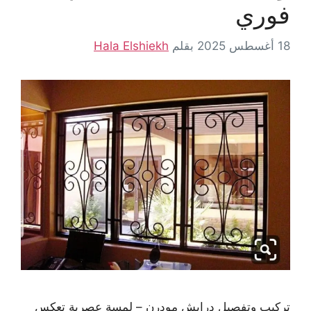
فوري
18 أغسطس 2025
بقلم
Hala Elshiekh
تركيب وتفصيل درايش مودرن – لمسة عصرية تعكس