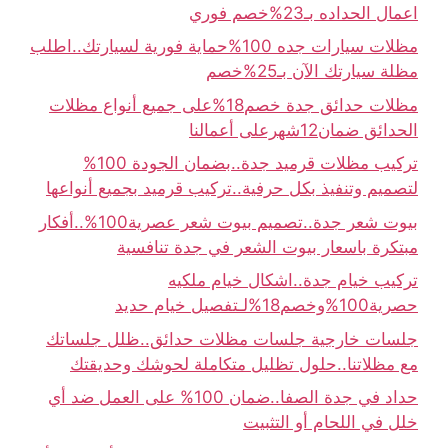
اعمال الحداده بـ23%خصم فوري
مظلات سيارات جده 100%حماية فورية لسيارتك..اطلب
مظلة سيارتك الآن بـ25%خصم
مظلات حدائق جدة خصم18%على جميع أنواع مظلات
الحدائق ضمان12شهرعلى أعمالنا
تركيب مظلات قرميد جدة..بضمان الجودة 100%
لتصميم وتنفيذ بكل حرفية..تركيب قرميد بجميع أنواعها
بيوت شعر جدة..تصميم بيوت شعر عصرية100%..أفكار
مبتكرة باسعار بيوت الشعر في جدة تنافسية
تركيب خيام جدة..اشكال خيام ملكيه
حصرية100%وخصم18%لـتفصيل خيام حديد
جلسات خارجية جلسات مظلات حدائق..ظلل جلساتك
مع مظلاتنا..حلول تظليل متكاملة لحوشك وحديقتك
حداد في جدة الصفا..ضمان 100% على العمل ضد أي
خلل في اللحام أو التثبيت