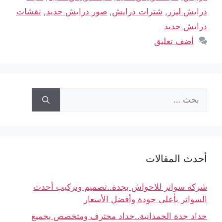
درايش ليزر
,
شترات درايش
,
صور درايش حديد
,
نقشات
درايش حديد
أضف تعليق
أحدث المقالات
شركة سواتر للاحواش بجدة..تصميم وتركيب أحدث
السواتر بأعلى جودة وأفضل الأسعار
حداد جدة الحمدانية..حداد محترف ومتخصص بجميع