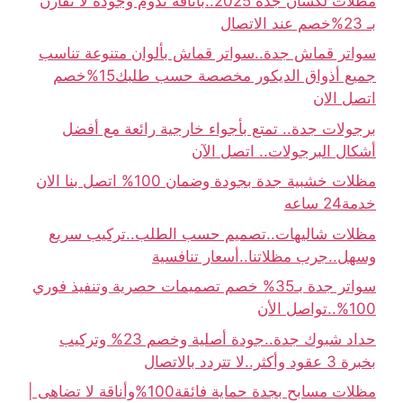
مظلات لكسان جدة 2025..بأناقة تدوم وجودة لا تُقارن
بـ 23%خصم عند الاتصال
سواتر قماش جدة..سواتر قماش بألوان متنوعة تناسب
جميع أذواق الديكور مخصصة حسب طلبك15%خصم
اتصل الان
برجولات جدة.. تمتع بأجواء خارجية رائعة مع أفضل
أشكال البرجولات.. اتصل الآن
مظلات خشبية جدة بجودة وضمان 100% اتصل بنا الان
خدمة24 ساعه
مظلات شاليهات..تصميم حسب الطلب..تركيب سريع
وسهل..جرب مظلاتنا..أسعار تنافسية
سواتر جدة بـ35% خصم تصميمات حصرية وتنفيذ فوري
100%..تواصل الأن
حداد شبوك جدة..جودة أصلية وخصم 23% وتركيب
بخبرة 3 عقود وأكثر..لا تتردد بالاتصال
مظلات مسابح بجدة حماية فائقة100%وأناقة لا تضاهى |