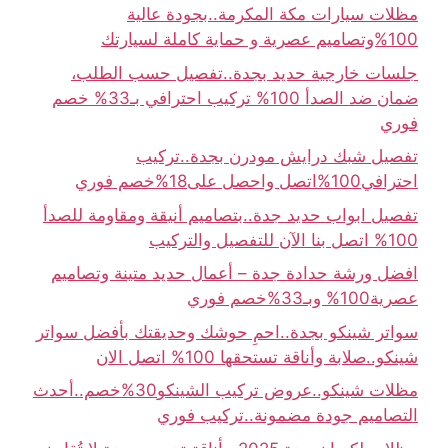
مظلات سيارات مكة المكرمة..بجودة عالية
100%وتصاميم عصرية و حماية كاملة لسيارتك
جلسات خارجية حديد بجدة..تفصيل حسب الطلب،
ضمان ضد الصدأ 100% تركيب احترافي بـ33% خصم
فوري
تفصيل شبك درايش مودرن بجدة..تركيب
احترافي100%اتصل واحصل على18%خصم فوري
تفصيل ابواب حديد جدة..بتصاميم أنيقة ومقاومة للصدأ
100% اتصل بنا الآن للتفصيل والتركيب
افضل ورشة حدادة جدة – أعمال حديد متينة وتصاميم
عصرية100% وبـ33%خصم فوري
سواتر شينكو بجدة..احمِ حوشك وحديقتك بأفضل سواتر
شينكو..صلابة وأناقة تستحقها 100% اتصل الان
مظلات شينكو..عروض تركيب الشينكو30%خصم..أحدث
التصاميم جودة مضمونة..تركيب فوري