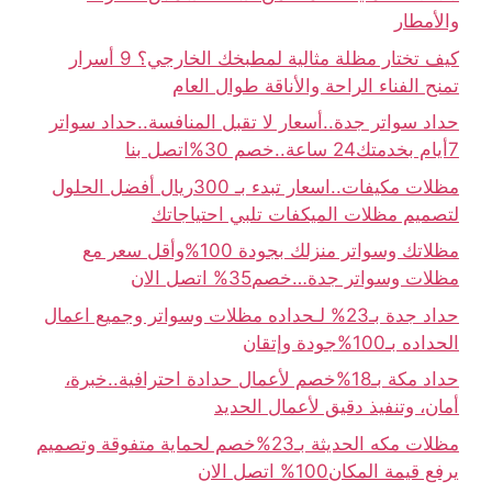
والأمطار
كيف تختار مظلة مثالية لمطبخك الخارجي؟ 9 أسرار
تمنح الفناء الراحة والأناقة طوال العام
حداد سواتر جدة..أسعار لا تقبل المنافسة..حداد سواتر
7أيام بخدمتك24 ساعة..خصم 30%اتصل بنا
مظلات مكيفات..اسعار تبدء بـ 300ريال أفضل الحلول
لتصميم مظلات الميكفات تلبي احتياجاتك
مظلاتك وسواتر منزلك بجودة 100%وأقل سعر مع
مظلات وسواتر جدة…خصم35% اتصل الان
حداد جدة بـ23% لـحداده مظلات وسواتر وجميع اعمال
الحداده بـ100%جودة وإتقان
حداد مكة بـ18%خصم لأعمال حدادة احترافية..خبرة،
أمان، وتنفيذ دقيق لأعمال الحديد
مظلات مكه الحديثة بـ23%خصم لحماية متفوقة وتصميم
يرفع قيمة المكان100% اتصل الان