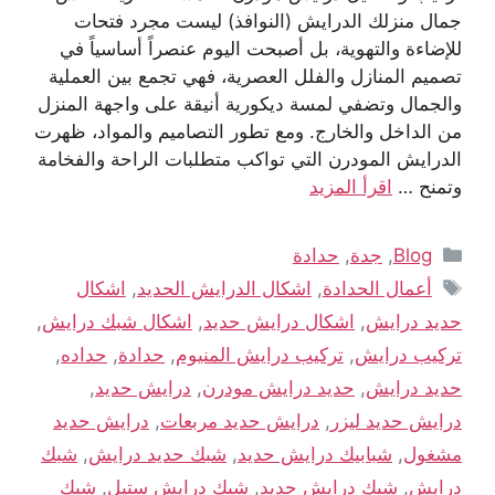
جمال منزلك الدرايش (النوافذ) ليست مجرد فتحات
للإضاءة والتهوية، بل أصبحت اليوم عنصراً أساسياً في
تصميم المنازل والفلل العصرية، فهي تجمع بين العملية
والجمال وتضفي لمسة ديكورية أنيقة على واجهة المنزل
من الداخل والخارج. ومع تطور التصاميم والمواد، ظهرت
الدرايش المودرن التي تواكب متطلبات الراحة والفخامة
وتمنح …
اقرأ المزيد
Blog
,
جدة
,
حدادة
أعمال الحدادة
,
اشكال الدرايش الحديد
,
اشكال
حديد درايش
,
اشكال درايش حديد
,
اشكال شبك درايش
,
تركيب درايش
,
تركيب درايش المنيوم
,
حدادة
,
حداده
,
حديد درايش
,
حديد درايش مودرن
,
درايش حديد
,
درايش حديد ليزر
,
درايش حديد مربعات
,
درايش حديد
مشغول
,
شبابيك درايش حديد
,
شبك حديد درايش
,
شبك
درايش
,
شبك درايش حديد
,
شبك درايش ستيل
,
شبك