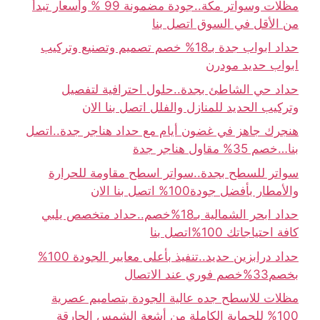
مظلات وسواتر مكة..جودة مضمونة 99 % وأسعار تبدأ
من الأقل في السوق اتصل بنا
حداد ابواب جدة بـ18% خصم تصميم وتصنيع وتركيب
ابواب حديد مودرن
حداد حي الشاطئ بجدة..حلول احترافية لتفصيل
وتركيب الحديد للمنازل والفلل اتصل بنا الان
هنجرك جاهز في غضون أيام مع حداد هناجر جدة..اتصل
بنا…خصم 35% مقاول هناجر جدة
سواتر للسطح بجدة..سواتر اسطح مقاومة للحرارة
والأمطار بأفضل جودة100% اتصل بنا الان
حداد ابحر الشمالية بـ18%خصم..حداد متخصص يلبي
كافة احتياجاتك 100%اتصل بنا
حداد درابزين حديد..تنفيذ بأعلى معايير الجودة 100%
بخصم33%خصم فوري عند الاتصال
مظلات للاسطح جده عالية الجودة بتصاميم عصرية
100% للحماية الكاملة من أشعة الشمس الحارقة