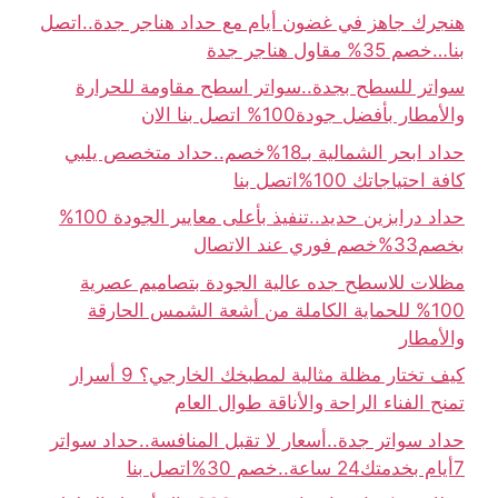
هنجرك جاهز في غضون أيام مع حداد هناجر جدة..اتصل
بنا…خصم 35% مقاول هناجر جدة
سواتر للسطح بجدة..سواتر اسطح مقاومة للحرارة
والأمطار بأفضل جودة100% اتصل بنا الان
حداد ابحر الشمالية بـ18%خصم..حداد متخصص يلبي
كافة احتياجاتك 100%اتصل بنا
حداد درابزين حديد..تنفيذ بأعلى معايير الجودة 100%
بخصم33%خصم فوري عند الاتصال
مظلات للاسطح جده عالية الجودة بتصاميم عصرية
100% للحماية الكاملة من أشعة الشمس الحارقة
والأمطار
كيف تختار مظلة مثالية لمطبخك الخارجي؟ 9 أسرار
تمنح الفناء الراحة والأناقة طوال العام
حداد سواتر جدة..أسعار لا تقبل المنافسة..حداد سواتر
7أيام بخدمتك24 ساعة..خصم 30%اتصل بنا