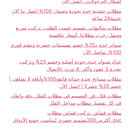
أشكال البرجولات.. اتصل الآن
مظلات خشبية جدة بجودة وضمان 100% اتصل بنا الان
خدمة24 ساعه
مظلات شاليهات..تصميم حسب الطلب..تركيب سريع
وسهل..جرب مظلاتنا..أسعار تنافسية
سواتر جدة بـ35% خصم تصميمات حصرية وتنفيذ فوري
100%..تواصل الأن
حداد شبوك جدة..جودة أصلية وخصم 23% وتركيب
بخبرة 3 عقود وأكثر..لا تتردد بالاتصال
مظلات مسابح بجدة حماية فائقة100%وأناقة لا تضاهى |
خصم 35% حصريًا | اتصل الآن
مظلات فلل..فن التصميم في مظلات الفلل..دقة وإتقان
في كل تفصيل مظلات مداخل الفلل
مظلات قماش..تركيب قماش مظلات
pvc..أكثرمن200تصميم حصري لـتناسب جميع الأذواق