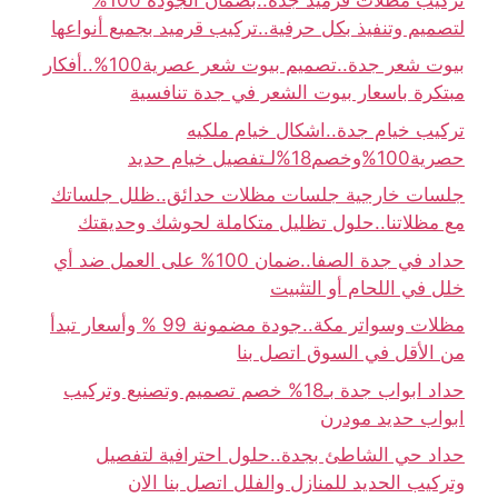
لتصميم وتنفيذ بكل حرفية..تركيب قرميد بجميع أنواعها
بيوت شعر جدة..تصميم بيوت شعر عصرية100%..أفكار
مبتكرة باسعار بيوت الشعر في جدة تنافسية
تركيب خيام جدة..اشكال خيام ملكيه
حصرية100%وخصم18%لـتفصيل خيام حديد
جلسات خارجية جلسات مظلات حدائق..ظلل جلساتك
مع مظلاتنا..حلول تظليل متكاملة لحوشك وحديقتك
حداد في جدة الصفا..ضمان 100% على العمل ضد أي
خلل في اللحام أو التثبيت
مظلات وسواتر مكة..جودة مضمونة 99 % وأسعار تبدأ
من الأقل في السوق اتصل بنا
حداد ابواب جدة بـ18% خصم تصميم وتصنيع وتركيب
ابواب حديد مودرن
حداد حي الشاطئ بجدة..حلول احترافية لتفصيل
وتركيب الحديد للمنازل والفلل اتصل بنا الان