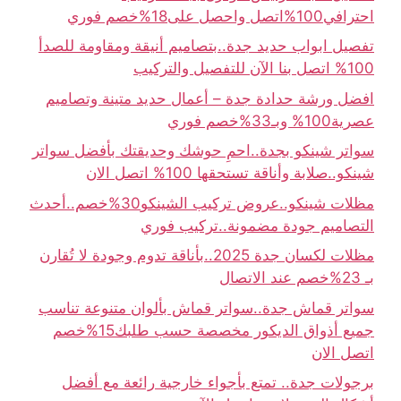
احترافي100%اتصل واحصل على18%خصم فوري
تفصيل ابواب حديد جدة..بتصاميم أنيقة ومقاومة للصدأ
100% اتصل بنا الآن للتفصيل والتركيب
افضل ورشة حدادة جدة – أعمال حديد متينة وتصاميم
عصرية100% وبـ33%خصم فوري
سواتر شينكو بجدة..احمِ حوشك وحديقتك بأفضل سواتر
شينكو..صلابة وأناقة تستحقها 100% اتصل الان
مظلات شينكو..عروض تركيب الشينكو30%خصم..أحدث
التصاميم جودة مضمونة..تركيب فوري
مظلات لكسان جدة 2025..بأناقة تدوم وجودة لا تُقارن
بـ 23%خصم عند الاتصال
سواتر قماش جدة..سواتر قماش بألوان متنوعة تناسب
جميع أذواق الديكور مخصصة حسب طلبك15%خصم
اتصل الان
برجولات جدة.. تمتع بأجواء خارجية رائعة مع أفضل