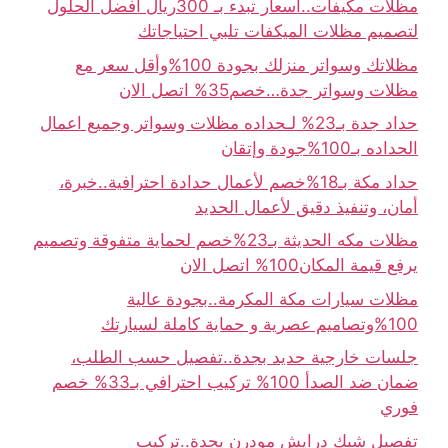
مظلات مكيفات..اسعار تبدء بـ 300ريال أفضل الحلول
لتصميم مظلات الميكفات تلبي احتياجاتك
مظلاتك وسواتر منزلك بجودة 100%وأقل سعر مع
مظلات وسواتر جدة…خصم35% اتصل الان
حداد جدة بـ23% لـحداده مظلات وسواتر وجميع اعمال
الحداده بـ100%جودة وإتقان
حداد مكة بـ18%خصم لأعمال حدادة احترافية..خبرة،
أمان، وتنفيذ دقيق لأعمال الحديد
مظلات مكه الحديثة بـ23%خصم لحماية متفوقة وتصميم
يرفع قيمة المكان100% اتصل الان
مظلات سيارات مكة المكرمة..بجودة عالية
100%وتصاميم عصرية و حماية كاملة لسيارتك
جلسات خارجية حديد بجدة..تفصيل حسب الطلب،
ضمان ضد الصدأ 100% تركيب احترافي بـ33% خصم
فوري
تفصيل شبك درايش مودرن بجدة..تركيب