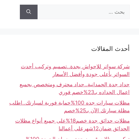
أحدث المقالات
شركة سواتر للاحواش بجدة..تصميم وتركيب أحدث
السواتر بأعلى جودة وأفضل الأسعار
حداد جدة الحمدانية..حداد محترف ومتخصص بجميع
اعمال الحداده بـ23%خصم فوري
مظلات سيارات جده 100%حماية فورية لسيارتك..اطلب
مظلة سيارتك الآن بـ25%خصم
مظلات حدائق جدة خصم18%على جميع أنواع مظلات
الحدائق ضمان12شهرعلى أعمالنا
تركيب مظلات قرميد جدة..بضمان الجودة 100%