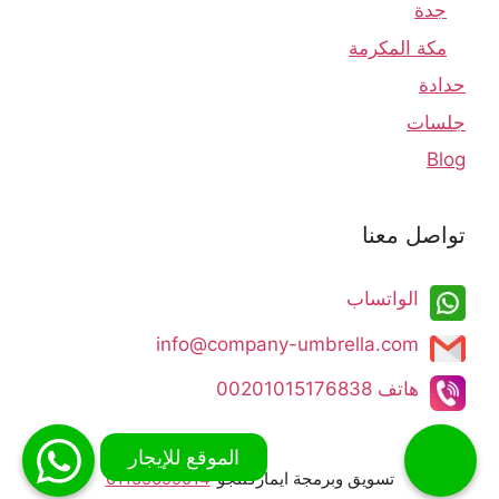
جدة
مكة المكرمة
حدادة
جلسات
Blog
تواصل معنا
الواتساب
info@company-umbrella.com​​​​
هاتف 00201015176838​
تسويق وبرمجة ايماركتنجو
01155099014