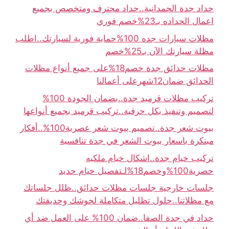
حداد جدة الحمدانية..حداد محترف ومتخصص بجميع
اعمال الحداده بـ23%خصم فوري
مظلات سيارات جده 100%حماية فورية لسيارتك..اطلب
مظلة سيارتك الآن بـ25%خصم
مظلات حدائق جدة خصم18%على جميع أنواع مظلات
الحدائق ضمان12شهرعلى أعمالنا
تركيب مظلات قرميد جدة..بضمان الجودة 100%
لتصميم وتنفيذ بكل حرفية..تركيب قرميد بجميع أنواعها
بيوت شعر جدة..تصميم بيوت شعر عصرية100%..أفكار
مبتكرة باسعار بيوت الشعر في جدة تنافسية
تركيب خيام جدة..اشكال خيام ملكيه
حصرية100%وخصم18%لـتفصيل خيام حديد
جلسات خارجية جلسات مظلات حدائق..ظلل جلساتك
مع مظلاتنا..حلول تظليل متكاملة لحوشك وحديقتك
حداد في جدة الصفا..ضمان 100% على العمل ضد أي