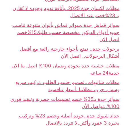
مظلات لكسان جدة 2025..بأناقة تدوم وجودة لا تُقارن
بـ 23%خصم عند الاتصال
سواتر قماش جدة..سواتر قماش بألوان متنوعة تناسب
جميع أذواق الديكور مخصصة حسب طلبك15%خصم
اتصل الان
برجولات جدة.. تمتع بأجواء خارجية رائعة مع أفضل
أشكال البرجولات.. اتصل الآن
مظلات خشبية جدة بجودة وضمان 100% اتصل بنا الان
خدمة24 ساعه
مظلات شاليهات..تصميم حسب الطلب..تركيب سريع
وسهل..جرب مظلاتنا..أسعار تنافسية
سواتر جدة بـ35% خصم تصميمات حصرية وتنفيذ فوري
100%..تواصل الأن
حداد شبوك جدة..جودة أصلية وخصم 23% وتركيب
بخبرة 3 عقود وأكثر..لا تتردد بالاتصال