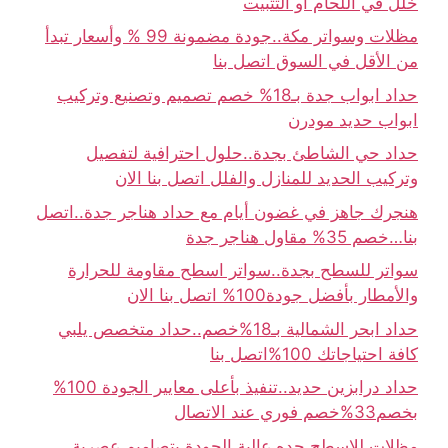
خلل في اللحام أو التثبيت
مظلات وسواتر مكة..جودة مضمونة 99 % وأسعار تبدأ
من الأقل في السوق اتصل بنا
حداد ابواب جدة بـ18% خصم تصميم وتصنيع وتركيب
ابواب حديد مودرن
حداد حي الشاطئ بجدة..حلول احترافية لتفصيل
وتركيب الحديد للمنازل والفلل اتصل بنا الان
هنجرك جاهز في غضون أيام مع حداد هناجر جدة..اتصل
بنا…خصم 35% مقاول هناجر جدة
سواتر للسطح بجدة..سواتر اسطح مقاومة للحرارة
والأمطار بأفضل جودة100% اتصل بنا الان
حداد ابحر الشمالية بـ18%خصم..حداد متخصص يلبي
كافة احتياجاتك 100%اتصل بنا
حداد درابزين حديد..تنفيذ بأعلى معايير الجودة 100%
بخصم33%خصم فوري عند الاتصال
مظلات للاسطح جده عالية الجودة بتصاميم عصرية