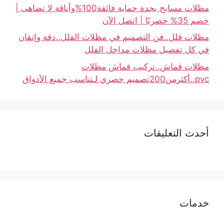
مظلات مسابح بجدة حماية فائقة100%وأناقة لا تضاهى |
خصم 35% حصريًا | اتصل الآن
مظلات فلل..فن التصميم في مظلات الفلل..دقة وإتقان
في كل تفصيل مظلات مداخل الفلل
مظلات قماش..تركيب قماش مظلات
pvc..أكثرمن200تصميم حصري لـتناسب جميع الأذواق
أحدث التعليقات
خدمات