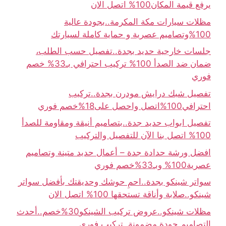
يرفع قيمة المكان100% اتصل الان
مظلات سيارات مكة المكرمة..بجودة عالية
100%وتصاميم عصرية و حماية كاملة لسيارتك
جلسات خارجية حديد بجدة..تفصيل حسب الطلب،
ضمان ضد الصدأ 100% تركيب احترافي بـ33% خصم
فوري
تفصيل شبك درايش مودرن بجدة..تركيب
احترافي100%اتصل واحصل على18%خصم فوري
تفصيل ابواب حديد جدة..بتصاميم أنيقة ومقاومة للصدأ
100% اتصل بنا الآن للتفصيل والتركيب
افضل ورشة حدادة جدة – أعمال حديد متينة وتصاميم
عصرية100% وبـ33%خصم فوري
سواتر شينكو بجدة..احمِ حوشك وحديقتك بأفضل سواتر
شينكو..صلابة وأناقة تستحقها 100% اتصل الان
مظلات شينكو..عروض تركيب الشينكو30%خصم..أحدث
التصاميم جودة مضمونة..تركيب فوري