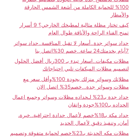
100% للحماية الكاملة من أشعة الشمس الحارقة
والأمطار
كيف تختار مظلة مثالية لمطبخك الخارجي؟ 9 أسرار
تمنح الفناء الراحة والأناقة طوال العام
حداد سواتر جدة..أسعار لا تقبل المنافسة..حداد سواتر
7أيام بخدمتك24 ساعة..خصم 30%اتصل بنا
مظلات مكيفات..اسعار تبدء بـ 300ريال أفضل الحلول
لتصميم مظلات الميكفات تلبي احتياجاتك
مظلاتك وسواتر منزلك بجودة 100%وأقل سعر مع
مظلات وسواتر جدة…خصم35% اتصل الان
حداد جدة بـ23% لـحداده مظلات وسواتر وجميع اعمال
الحداده بـ100%جودة وإتقان
حداد مكة بـ18%خصم لأعمال حدادة احترافية..خبرة،
أمان، وتنفيذ دقيق لأعمال الحديد
مظلات مكه الحديثة بـ23%خصم لحماية متفوقة وتصميم