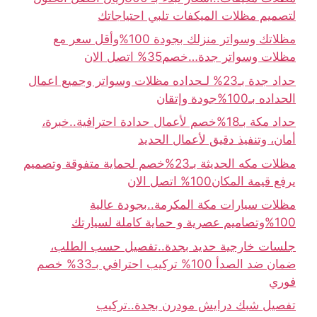
لتصميم مظلات الميكفات تلبي احتياجاتك
مظلاتك وسواتر منزلك بجودة 100%وأقل سعر مع
مظلات وسواتر جدة…خصم35% اتصل الان
حداد جدة بـ23% لـحداده مظلات وسواتر وجميع اعمال
الحداده بـ100%جودة وإتقان
حداد مكة بـ18%خصم لأعمال حدادة احترافية..خبرة،
أمان، وتنفيذ دقيق لأعمال الحديد
مظلات مكه الحديثة بـ23%خصم لحماية متفوقة وتصميم
يرفع قيمة المكان100% اتصل الان
مظلات سيارات مكة المكرمة..بجودة عالية
100%وتصاميم عصرية و حماية كاملة لسيارتك
جلسات خارجية حديد بجدة..تفصيل حسب الطلب،
ضمان ضد الصدأ 100% تركيب احترافي بـ33% خصم
فوري
تفصيل شبك درايش مودرن بجدة..تركيب