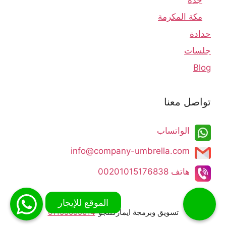
مكة المكرمة
حدادة
جلسات
Blog
تواصل معنا
الواتساب
info@company-umbrella.com​​​​
هاتف 00201015176838​
تسويق وبرمجة ايماركتنجو
01155099014