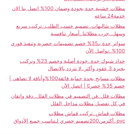
مظلات خشبية جدة بجودة وضمان 100% اتصل بنا الان
خدمة24 ساعه
مظلات شاليهات..تصميم حسب الطلب..تركيب سريع
وسهل..جرب مظلاتنا..أسعار تنافسية
سواتر جدة بـ35% خصم تصميمات حصرية وتنفيذ فوري
100%..تواصل الأن
حداد شبوك جدة..جودة أصلية وخصم 23% وتركيب
بخبرة 3 عقود وأكثر..لا تتردد بالاتصال
مظلات مسابح بجدة حماية فائقة100%وأناقة لا تضاهى |
خصم 35% حصريًا | اتصل الآن
مظلات فلل..فن التصميم في مظلات الفلل..دقة وإتقان
في كل تفصيل مظلات مداخل الفلل
مظلات قماش..تركيب قماش مظلات
pvc..أكثرمن200تصميم حصري لـتناسب جميع الأذواق