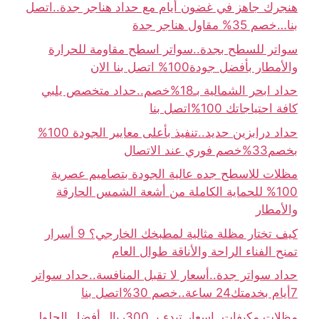
هنجرك جاهز في غضون أيام مع حداد هناجر جدة..اتصل
بنا…خصم 35% مقاول هناجر جدة
سواتر للسطح بجدة..سواتر اسطح مقاومة للحرارة
والأمطار بأفضل جودة100% اتصل بنا الان
حداد ابحر الشمالية بـ18%خصم..حداد متخصص يلبي
كافة احتياجاتك 100%اتصل بنا
حداد درابزين حديد..تنفيذ بأعلى معايير الجودة 100%
بخصم33%خصم فوري عند الاتصال
مظلات للاسطح جده عالية الجودة بتصاميم عصرية
100% للحماية الكاملة من أشعة الشمس الحارقة
والأمطار
كيف تختار مظلة مثالية لمطبخك الخارجي؟ 9 أسرار
تمنح الفناء الراحة والأناقة طوال العام
حداد سواتر جدة..أسعار لا تقبل المنافسة..حداد سواتر
7أيام بخدمتك24 ساعة..خصم 30%اتصل بنا
مظلات مكيفات..اسعار تبدء بـ 300ريال أفضل الحلول