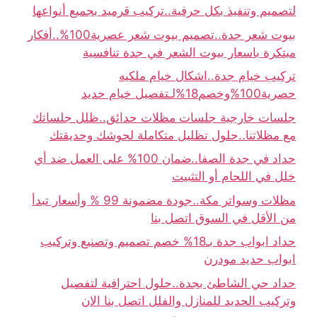
لتصميم وتنفيذ بكل حرفية..تركيب قرميد بجميع أنواعها
بيوت شعر جدة..تصميم بيوت شعر عصرية100%..أفكار
مبتكرة باسعار بيوت الشعر في جدة تنافسية
تركيب خيام جدة..اشكال خيام ملكيه
حصرية100%وخصم18%لـتفصيل خيام حديد
جلسات خارجية جلسات مظلات حدائق..ظلل جلساتك
مع مظلاتنا..حلول تظليل متكاملة لحوشك وحديقتك
حداد في جدة الصفا..ضمان 100% على العمل ضد أي
خلل في اللحام أو التثبيت
مظلات وسواتر مكة..جودة مضمونة 99 % وأسعار تبدأ
من الأقل في السوق اتصل بنا
حداد ابواب جدة بـ18% خصم تصميم وتصنيع وتركيب
ابواب حديد مودرن
حداد حي الشاطئ بجدة..حلول احترافية لتفصيل
وتركيب الحديد للمنازل والفلل اتصل بنا الان