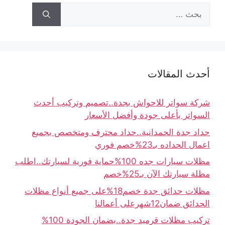
أحدث المقالات
شركة سواتر للاحواش بجدة..تصميم وتركيب أحدث
السواتر بأعلى جودة وأفضل الأسعار
حداد جدة الحمدانية..حداد محترف ومتخصص بجميع
اعمال الحداده بـ23%خصم فوري
مظلات سيارات جده 100%حماية فورية لسيارتك..اطلب
مظلة سيارتك الآن بـ25%خصم
مظلات حدائق جدة خصم18%على جميع أنواع مظلات
الحدائق ضمان12شهرعلى أعمالنا
تركيب مظلات قرميد جدة..بضمان الجودة 100%