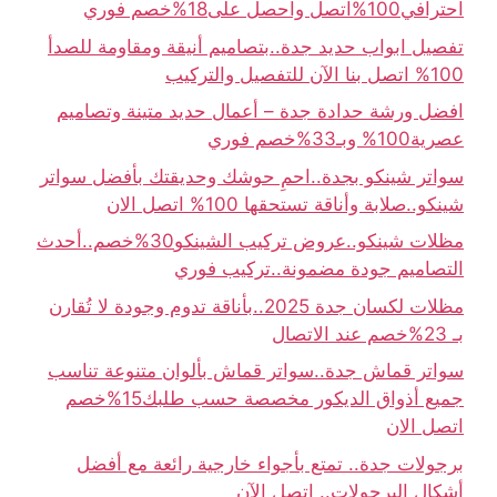
احترافي100%اتصل واحصل على18%خصم فوري
تفصيل ابواب حديد جدة..بتصاميم أنيقة ومقاومة للصدأ
100% اتصل بنا الآن للتفصيل والتركيب
افضل ورشة حدادة جدة – أعمال حديد متينة وتصاميم
عصرية100% وبـ33%خصم فوري
سواتر شينكو بجدة..احمِ حوشك وحديقتك بأفضل سواتر
شينكو..صلابة وأناقة تستحقها 100% اتصل الان
مظلات شينكو..عروض تركيب الشينكو30%خصم..أحدث
التصاميم جودة مضمونة..تركيب فوري
مظلات لكسان جدة 2025..بأناقة تدوم وجودة لا تُقارن
بـ 23%خصم عند الاتصال
سواتر قماش جدة..سواتر قماش بألوان متنوعة تناسب
جميع أذواق الديكور مخصصة حسب طلبك15%خصم
اتصل الان
برجولات جدة.. تمتع بأجواء خارجية رائعة مع أفضل
أشكال البرجولات.. اتصل الآن