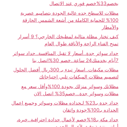
بخصم33%خصم فوري عند الاتصال
مظلات للاسطح جده عالية الجودة بتصاميم عصرية
100% للحماية الكاملة من أشعة الشمس الحارقة
والأمطار
كيف تختار مظلة مثالية لمطبخك الخارجي؟ 9 أسرار
تمنح الفناء الراحة والأناقة طوال العام
حداد سواتر جدة..أسعار لا تقبل المنافسة..حداد سواتر
7أيام بخدمتك24 ساعة..خصم 30%اتصل بنا
مظلات مكيفات..اسعار تبدء بـ 300ريال أفضل الحلول
لتصميم مظلات الميكفات تلبي احتياجاتك
مظلاتك وسواتر منزلك بجودة 100%وأقل سعر مع
مظلات وسواتر جدة…خصم35% اتصل الان
حداد جدة بـ23% لـحداده مظلات وسواتر وجميع اعمال
الحداده بـ100%جودة وإتقان
حداد مكة بـ18%خصم لأعمال حدادة احترافية..خبرة،
أمان، وتنفيذ دقيق لأعمال الحديد