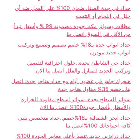
حداد في جدة الصفا..ضمان 100% على العمل ضد أي
خلل في اللحام أو التثبيت
مظلات وسواتر مكة..جودة مضمونة 99 % وأسعار تبدأ
من الأقل في السوق اتصل بنا
حداد ابواب جدة بـ18% خصم تصميم وتصنيع وتركيب
ابواب حديد مودرن
حداد حي الشاطئ بجدة..حلول احترافية لتفصيل
وتركيب الحديد للمنازل والفلل اتصل بنا الان
هنجرك جاهز في غضون أيام مع حداد هناجر جدة..اتصل
بنا…خصم 35% مقاول هناجر جدة
سواتر للسطح بجدة..سواتر اسطح مقاومة للحرارة
والأمطار بأفضل جودة100% اتصل بنا الان
حداد ابحر الشمالية بـ18%خصم..حداد متخصص يلبي
كافة احتياجاتك 100%اتصل بنا
حداد درابزين حديد..تنفيذ بأعلى معايير الجودة 100%