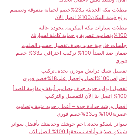
مظلات مكه الحديثة بـ23%خصم لحماية متفوقة وتصميم
يرفع قيمة المكان100% اتصل الان
مظلات سيارات مكة المكرمة..بجودة عالية
100%وتصاميم عصرية و حماية كاملة لسيارتك
جلسات خارجية حديد بجدة..تفصيل حسب الطلب،
ضمان ضد الصدأ 100% تركيب احترافي بـ33% خصم
فوري
تفصيل شبك درايش مودرن بجدة..تركيب
احترافي100%اتصل واحصل على18%خصم فوري
تفصيل ابواب حديد جدة..بتصاميم أنيقة ومقاومة للصدأ
100% اتصل بنا الآن للتفصيل والتركيب
افضل ورشة حدادة جدة – أعمال حديد متينة وتصاميم
عصرية100% وبـ33%خصم فوري
سواتر شينكو بجدة..احمِ حوشك وحديقتك بأفضل سواتر
شينكو..صلابة وأناقة تستحقها 100% اتصل الان