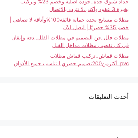
حداد شبوك جدة..جودة أصلية وخصم 23% وتركيب
بخبرة 3 عقود وأكثر..لا تتردد بالاتصال
مظلات مسابح بجدة حماية فائقة100%وأناقة لا تضاهى |
خصم 35% حصريًا | اتصل الآن
مظلات فلل..فن التصميم في مظلات الفلل..دقة وإتقان
في كل تفصيل مظلات مداخل الفلل
مظلات قماش..تركيب قماش مظلات
pvc..أكثرمن200تصميم حصري لـتناسب جميع الأذواق
أحدث التعليقات