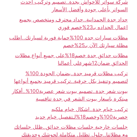
شركة سواتر للاحواش بجدة..تصميم وتركيب أحدث
السواتر بأعلى جودة وأفضل الأسعار
حداد جدة الحمدانية..حداد محترف ومتخصص بجميع
اعمال الحداده بـ23%خصم فوري
مظلات سيارات جده 100%حماية فورية لسيارتك..اطلب
مظلة سيارتك الآن بـ25%خصم
مظلات حدائق جدة خصم18%على جميع أنواع مظلات
الحدائق ضمان12شهرعلى أعمالنا
تركيب مظلات قرميد جدة..بضمان الجودة 100%
لتصميم وتنفيذ بكل حرفية..تركيب قرميد بجميع أنواعها
بيوت شعر جدة..تصميم بيوت شعر عصرية100%..أفكار
مبتكرة باسعار بيوت الشعر في جدة تنافسية
تركيب خيام جدة..اشكال خيام ملكيه
حصرية100%وخصم18%لـتفصيل خيام حديد
جلسات خارجية جلسات مظلات حدائق..ظلل جلساتك
مع مظلاتنا..حلول تظليل متكاملة لحوشك وحديقتك