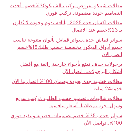
مظلات شينكو..عروض تركيب الشينكو30%خصم..أحدث
التصاميم جودة مضمونة..تركيب فوري
مظلات لكسان جدة 2025..بأناقة تدوم وجودة لا تُقارن
بـ 23%خصم عند الاتصال
سواتر قماش جدة..سواتر قماش بألوان متنوعة تناسب
جميع أذواق الديكور مخصصة حسب طلبك15%خصم
اتصل الان
برجولات جدة.. تمتع بأجواء خارجية رائعة مع أفضل
أشكال البرجولات.. اتصل الآن
مظلات خشبية جدة بجودة وضمان 100% اتصل بنا الان
خدمة24 ساعه
مظلات شاليهات..تصميم حسب الطلب..تركيب سريع
وسهل..جرب مظلاتنا..أسعار تنافسية
سواتر جدة بـ35% خصم تصميمات حصرية وتنفيذ فوري
100%..تواصل الأن