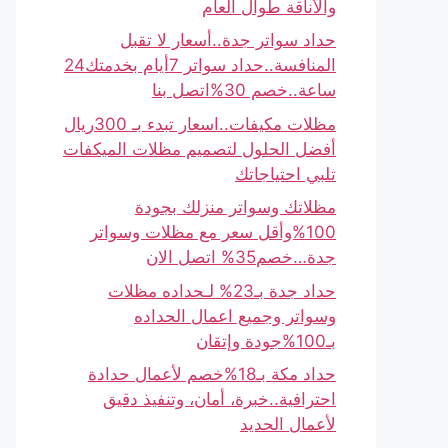
والأناقة طوال العام
حداد سواتر جدة..أسعار لا تقبل
المنافسة..حداد سواتر 7أيام بخدمتك24
ساعة..خصم 30%اتصل بنا
مظلات مكيفات..اسعار تبدء بـ 300ريال
أفضل الحلول لتصميم مظلات الميكفات
تلبي احتياجاتك
مظلاتك وسواتر منزلك بجودة
100%وأقل سعر مع مظلات وسواتر
جدة…خصم35% اتصل الان
حداد جدة بـ23% لـحداده مظلات
وسواتر وجميع اعمال الحداده
بـ100%جودة وإتقان
حداد مكة بـ18%خصم لأعمال حدادة
احترافية..خبرة، أمان، وتنفيذ دقيق
لأعمال الحديد