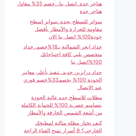
هناجر جدة..اتصل بنا…خصم 35% مقاول
هناجر جدة
سواتر للسطح بجدة..سواتر اسطح
مقاومة للحرارة والأمطار بأفضل
جودة100% اتصل بنا الان
حداد ابحر الشمالية بـ18%خصم..حداد
متخصص يلبي كافة احتياجاتك
100%اتصل بنا
حداد درابزين حديد..تنفيذ بأعلى معايير
الجودة 100% بخصم33%خصم فوري
عند الاتصال
مظلات للاسطح جده عالية الجودة
بتصاميم عصرية 100% للحماية الكاملة
من أشعة الشمس الحارقة والأمطار
كيف تختار مظلة مثالية لمطبخك
الخارجي؟ 9 أسرار تمنح الفناء الراحة