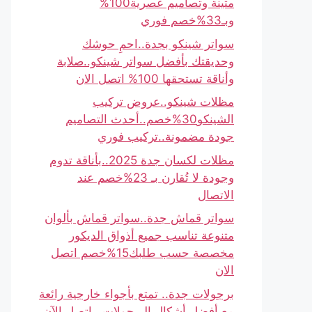
متينة وتصاميم عصرية100%
وبـ33%خصم فوري
سواتر شينكو بجدة..احمِ حوشك
وحديقتك بأفضل سواتر شينكو..صلابة
وأناقة تستحقها 100% اتصل الان
مظلات شينكو..عروض تركيب
الشينكو30%خصم..أحدث التصاميم
جودة مضمونة..تركيب فوري
مظلات لكسان جدة 2025..بأناقة تدوم
وجودة لا تُقارن بـ 23%خصم عند
الاتصال
سواتر قماش جدة..سواتر قماش بألوان
متنوعة تناسب جميع أذواق الديكور
مخصصة حسب طلبك15%خصم اتصل
الان
برجولات جدة.. تمتع بأجواء خارجية رائعة
مع أفضل أشكال البرجولات.. اتصل الآن