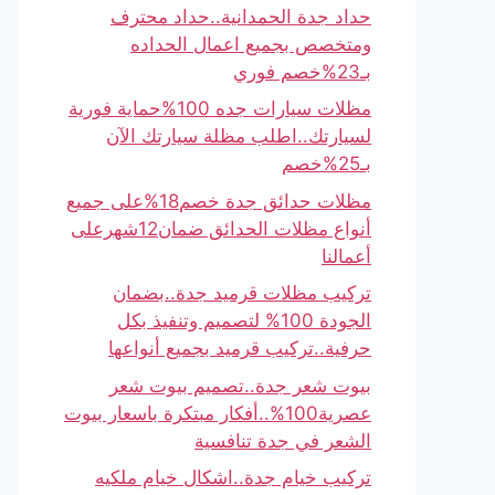
حداد جدة الحمدانية..حداد محترف
ومتخصص بجميع اعمال الحداده
بـ23%خصم فوري
مظلات سيارات جده 100%حماية فورية
لسيارتك..اطلب مظلة سيارتك الآن
بـ25%خصم
مظلات حدائق جدة خصم18%على جميع
أنواع مظلات الحدائق ضمان12شهرعلى
أعمالنا
تركيب مظلات قرميد جدة..بضمان
الجودة 100% لتصميم وتنفيذ بكل
حرفية..تركيب قرميد بجميع أنواعها
بيوت شعر جدة..تصميم بيوت شعر
عصرية100%..أفكار مبتكرة باسعار بيوت
الشعر في جدة تنافسية
تركيب خيام جدة..اشكال خيام ملكيه