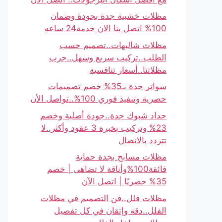
مظلات خشبية جدة بجودة وضمان
100% اتصل بنا الان خدمة24 ساعه
مظلات شاليهات..تصميم حسب
الطلب..تركيب سريع وسهل..جرب
مظلاتنا..أسعار تنافسية
سواتر جدة بـ35% خصم تصميمات
حصرية وتنفيذ فوري 100%..تواصل الأن
حداد شبوك جدة..جودة أصلية وخصم
23% وتركيب بخبرة 3 عقود وأكثر..لا
تتردد بالاتصال
مظلات مسابح بجدة حماية
فائقة100%وأناقة لا تضاهى | خصم
35% حصريًا | اتصل الآن
مظلات فلل..فن التصميم في مظلات
الفلل..دقة وإتقان في كل تفصيل