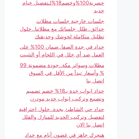
حصرية100%وخصم18%لـتفصيل خيام
حديد
جلسات خارجية جلسات مظلات
حدائق..ظلل جلساتك مع مظلاتنا..حلول
تظليل متكاملة لحوشك وحديقتك
حداد في جدة الصفا..ضمان 100% على
العمل ضد أي خلل في اللحام أو التثبيت
مظلات وسواتر مكة..جودة مضمونة 99
% وأسعار تبدأ من الأقل في السوق
اتصل بنا
حداد ابواب جدة بـ18% خصم تصميم
وتصنيع وتركيب ابواب حديد مودرن
حداد حي الشاطئ بجدة..حلول احترافية
لتفصيل وتركيب الحديد للمنازل والفلل
اتصل بنا الان
هنجرك جاهز في غضون أيام مع حداد