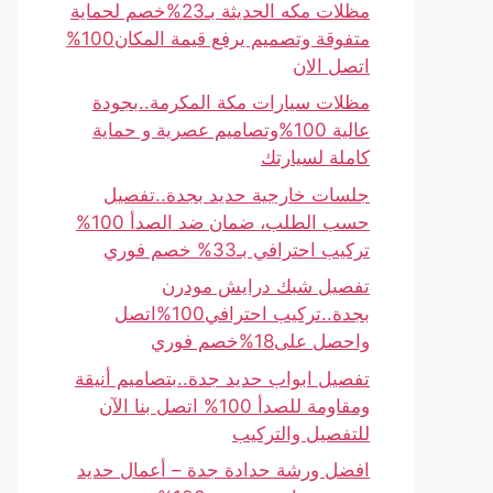
مظلات مكه الحديثة بـ23%خصم لحماية
متفوقة وتصميم يرفع قيمة المكان100%
اتصل الان
مظلات سيارات مكة المكرمة..بجودة
عالية 100%وتصاميم عصرية و حماية
كاملة لسيارتك
جلسات خارجية حديد بجدة..تفصيل
حسب الطلب، ضمان ضد الصدأ 100%
تركيب احترافي بـ33% خصم فوري
تفصيل شبك درايش مودرن
بجدة..تركيب احترافي100%اتصل
واحصل على18%خصم فوري
تفصيل ابواب حديد جدة..بتصاميم أنيقة
ومقاومة للصدأ 100% اتصل بنا الآن
للتفصيل والتركيب
افضل ورشة حدادة جدة – أعمال حديد