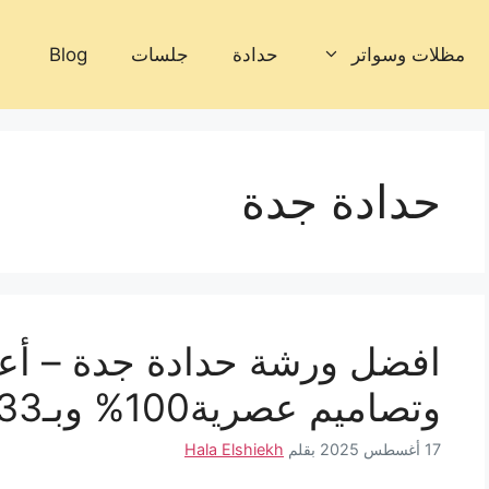
مظلات وسواتر
حدادة
جلسات
Blog
حدادة جدة
افضل ورشة حدادة جدة – أعم
وتصاميم عصرية100% وبـ33%خصم فوري
17 أغسطس 2025
بقلم
Hala Elshiekh