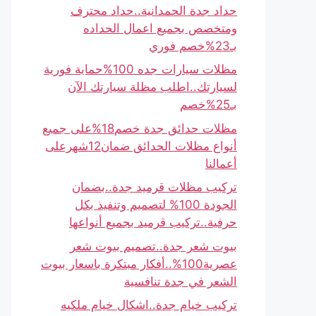
حداد جدة الحمدانية..حداد محترف
ومتخصص بجميع اعمال الحداده
بـ23%خصم فوري
مظلات سيارات جده 100%حماية فورية
لسيارتك..اطلب مظلة سيارتك الآن
بـ25%خصم
مظلات حدائق جدة خصم18%على جميع
أنواع مظلات الحدائق ضمان12شهرعلى
أعمالنا
تركيب مظلات قرميد جدة..بضمان
الجودة 100% لتصميم وتنفيذ بكل
حرفية..تركيب قرميد بجميع أنواعها
بيوت شعر جدة..تصميم بيوت شعر
عصرية100%..أفكار مبتكرة باسعار بيوت
الشعر في جدة تنافسية
تركيب خيام جدة..اشكال خيام ملكيه