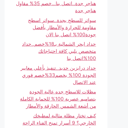
هناجر جدة..اتصل بنا…خصم 35% مقاول
هناجر جدة
سواتر للسطح بجدة..سواتر اسطح
مقاومة للحرارة والأمطار بأفضل
جودة100% اتصل بنا الان
حداد ابحر الشمالية بـ18%خصم..حداد
متخصص يلبي كافة احتياجاتك
100%اتصل بنا
حداد درابزين حديد..تنفيذ بأعلى معايير
الجودة 100% بخصم33%خصم فوري
عند الاتصال
مظلات للاسطح جده عالية الجودة
بتصاميم عصرية 100% للحماية الكاملة
من أشعة الشمس الحارقة والأمطار
كيف تختار مظلة مثالية لمطبخك
الخارجي؟ 9 أسرار تمنح الفناء الراحة