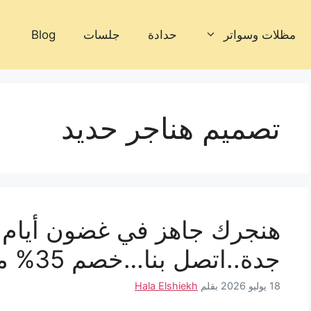
مظلات وسواتر
حدادة
جلسات
Blog
تصميم هناجر حديد
هنجرك جاهز في غضون أيام م
جدة..اتصل بنا…خصم 35% مقاول هناجر جدة
18 يوليو 2026
بقلم
Hala Elshiekh