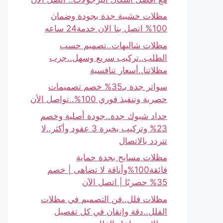
مظلات خشبية جدة بجودة وضمان
100% اتصل بنا الان خدمة24 ساعه
مظلات شاليهات..تصميم حسب
الطلب..تركيب سريع وسهل..جرب
مظلاتنا..أسعار تنافسية
سواتر جدة بـ35% خصم تصميمات
حصرية وتنفيذ فوري 100%..تواصل الأن
حداد شبوك جدة..جودة أصلية وخصم
23% وتركيب بخبرة 3 عقود وأكثر..لا
تتردد بالاتصال
مظلات مسابح بجدة حماية
فائقة100%وأناقة لا تضاهى | خصم
35% حصريًا | اتصل الآن
مظلات فلل..فن التصميم في مظلات
الفلل..دقة وإتقان في كل تفصيل