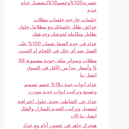
حصرية100%وخصم18%لـتفصيل خيام
حديد
جلسات خارجية جلسات مظلات
حدائق..ظلل جلساتك مع مظلاتنا..حلول
تظليل متكاملة لحوشك وحديقتك
حداد في جدة الصفا..ضمان 100% على
العمل ضد أي خلل في اللحام أو التثبيت
مظلات وسواتر مكة..جودة مضمونة 99
% وأسعار تبدأ من الأقل في السوق
اتصل بنا
حداد ابواب جدة بـ18% خصم تصميم
وتصنيع وتركيب ابواب حديد مودرن
حداد حي الشاطئ بجدة..حلول احترافية
لتفصيل وتركيب الحديد للمنازل والفلل
اتصل بنا الان
هنجرك جاهز في غضون أيام مع حداد