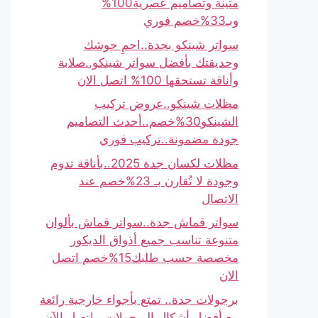
متينة وتصاميم عصرية100%
وبـ33%خصم فوري
سواتر شينكو بجدة..احمِ حوشك
وحديقتك بأفضل سواتر شينكو..صلابة
وأناقة تستحقها 100% اتصل الان
مظلات شينكو..عروض تركيب
الشينكو30%خصم..أحدث التصاميم
جودة مضمونة..تركيب فوري
مظلات لكسان جدة 2025..بأناقة تدوم
وجودة لا تُقارن بـ 23%خصم عند
الاتصال
سواتر قماش جدة..سواتر قماش بألوان
متنوعة تناسب جميع أذواق الديكور
مخصصة حسب طلبك15%خصم اتصل
الان
برجولات جدة.. تمتع بأجواء خارجية رائعة
مع أفضل أشكال البرجولات.. اتصل الآن