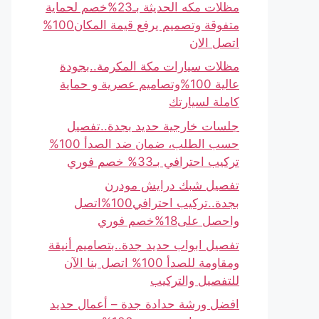
مظلات مكه الحديثة بـ23%خصم لحماية
متفوقة وتصميم يرفع قيمة المكان100%
اتصل الان
مظلات سيارات مكة المكرمة..بجودة
عالية 100%وتصاميم عصرية و حماية
كاملة لسيارتك
جلسات خارجية حديد بجدة..تفصيل
حسب الطلب، ضمان ضد الصدأ 100%
تركيب احترافي بـ33% خصم فوري
تفصيل شبك درايش مودرن
بجدة..تركيب احترافي100%اتصل
واحصل على18%خصم فوري
تفصيل ابواب حديد جدة..بتصاميم أنيقة
ومقاومة للصدأ 100% اتصل بنا الآن
للتفصيل والتركيب
افضل ورشة حدادة جدة – أعمال حديد