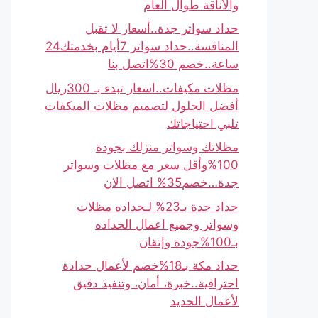
والأناقة طوال العام
حداد سواتر جدة..أسعار لا تقبل
المنافسة..حداد سواتر 7أيام بخدمتك24
ساعة..خصم 30%اتصل بنا
مظلات مكيفات..اسعار تبدء بـ 300ريال
أفضل الحلول لتصميم مظلات الميكفات
تلبي احتياجاتك
مظلاتك وسواتر منزلك بجودة
100%وأقل سعر مع مظلات وسواتر
جدة…خصم35% اتصل الان
حداد جدة بـ23% لـحداده مظلات
وسواتر وجميع اعمال الحداده
بـ100%جودة وإتقان
حداد مكة بـ18%خصم لأعمال حدادة
احترافية..خبرة، أمان، وتنفيذ دقيق
لأعمال الحديد