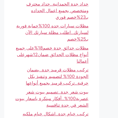
حداد جدة الحمدانية..حداد محترف
ومتخصص بجميع اعمال الحداده
بـ23%خصم فوري
مظلات سيارات جده 100%حماية فورية
لسيارتك..اطلب مظلة سيارتك الآن
بـ25%خصم
مظلات حدائق جدة خصم18%على جميع
أنواع مظلات الحدائق ضمان12شهرعلى
أعمالنا
تركيب مظلات قرميد جدة..بضمان
الجودة 100% لتصميم وتنفيذ بكل
حرفية..تركيب قرميد بجميع أنواعها
بيوت شعر جدة..تصميم بيوت شعر
عصرية100%..أفكار مبتكرة باسعار بيوت
الشعر في جدة تنافسية
تركيب خيام جدة..اشكال خيام ملكيه