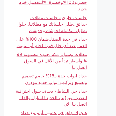
حصرية100%وخصم18%لـتفصيل خيام
حديد
جلسات خارجية جلسات مظلات
حدائق..ظلل جلساتك مع مظلاتنا..حلول
تظليل متكاملة لحوشك وحديقتك
حداد في جدة الصفا..ضمان 100% على
العمل ضد أي خلل في اللحام أو التثبيت
مظلات وسواتر مكة..جودة مضمونة 99
% وأسعار تبدأ من الأقل في السوق
اتصل بنا
حداد ابواب جدة بـ18% خصم تصميم
وتصنيع وتركيب ابواب حديد مودرن
حداد حي الشاطئ بجدة..حلول احترافية
لتفصيل وتركيب الحديد للمنازل والفلل
اتصل بنا الان
هنجرك جاهز في غضون أيام مع حداد