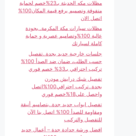
مظلات مكه الحديثة بـ23%خصم لحماية
متفوقة وتصميم يرفع قيمة المكان100%
اتصل الان
مظلات سيارات مكة المكرمة..بجودة
عالية 100%وتصاميم عصرية و حماية
كاملة لسيارتك
جلسات خارجية حديد بجدة..تفصيل
حسب الطلب، ضمان ضد الصدأ 100%
تركيب احترافي بـ33% خصم فوري
تفصيل شبك درايش مودرن
بجدة..تركيب احترافي100%اتصل
واحصل على18%خصم فوري
تفصيل ابواب حديد جدة..بتصاميم أنيقة
ومقاومة للصدأ 100% اتصل بنا الآن
للتفصيل والتركيب
افضل ورشة حدادة جدة – أعمال حديد