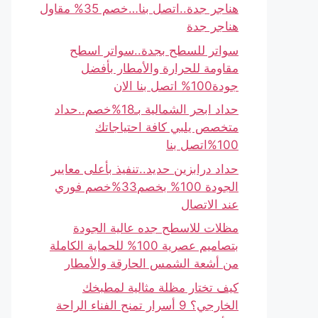
هناجر جدة..اتصل بنا…خصم 35% مقاول
هناجر جدة
سواتر للسطح بجدة..سواتر اسطح
مقاومة للحرارة والأمطار بأفضل
جودة100% اتصل بنا الان
حداد ابحر الشمالية بـ18%خصم..حداد
متخصص يلبي كافة احتياجاتك
100%اتصل بنا
حداد درابزين حديد..تنفيذ بأعلى معايير
الجودة 100% بخصم33%خصم فوري
عند الاتصال
مظلات للاسطح جده عالية الجودة
بتصاميم عصرية 100% للحماية الكاملة
من أشعة الشمس الحارقة والأمطار
كيف تختار مظلة مثالية لمطبخك
الخارجي؟ 9 أسرار تمنح الفناء الراحة