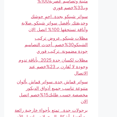
متينة وتصاميم عصرية100%
وبـ33%خصم فوري
سواتر شينكو بجدة..احمِ حوشك
وحديقتك بأفضل سواتر شينكو..صلابة
وأناقة تستحقها 100% اتصل الان
مظلات شينكو..عروض تركيب
الشينكو30%خصم..أحدث التصاميم
جودة مضمونة..تركيب فوري
مظلات لكسان جدة 2025..بأناقة تدوم
وجودة لا تُقارن بـ 23%خصم عند
الاتصال
سواتر قماش جدة..سواتر قماش بألوان
متنوعة تناسب جميع أذواق الديكور
مخصصة حسب طلبك15%خصم اتصل
الان
برجولات جدة.. تمتع بأجواء خارجية رائعة
مع أفضل أشكال البرجولات.. اتصل الآن