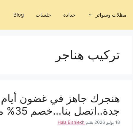
مظلات وسواتر
حدادة
جلسات
Blog
تركيب هناجر
هنجرك جاهز في غضون أيام م
جدة..اتصل بنا…خصم 35% مقاول هناجر جدة
18 يوليو 2026
بقلم
Hala Elshiekh