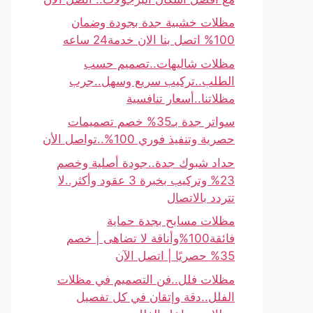
مظلات خشبية جدة بجودة وضمان
100% اتصل بنا الان خدمة24 ساعه
مظلات شاليهات..تصميم حسب
الطلب..تركيب سريع وسهل..جرب
مظلاتنا..أسعار تنافسية
سواتر جدة بـ35% خصم تصميمات
حصرية وتنفيذ فوري 100%..تواصل الأن
حداد شبوك جدة..جودة أصلية وخصم
23% وتركيب بخبرة 3 عقود وأكثر..لا
تتردد بالاتصال
مظلات مسابح بجدة حماية
فائقة100%وأناقة لا تضاهى | خصم
35% حصريًا | اتصل الآن
مظلات فلل..فن التصميم في مظلات
الفلل..دقة وإتقان في كل تفصيل