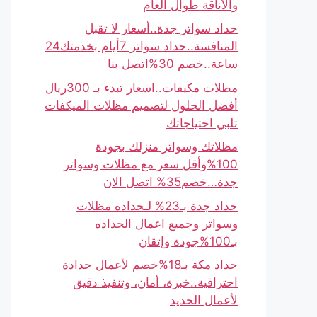
والأناقة طوال العام
حداد سواتر جدة..أسعار لا تقبل
المنافسة..حداد سواتر 7أيام بخدمتك24
ساعة..خصم 30%اتصل بنا
مظلات مكيفات..اسعار تبدء بـ 300ريال
أفضل الحلول لتصميم مظلات الميكفات
تلبي احتياجاتك
مظلاتك وسواتر منزلك بجودة
100%وأقل سعر مع مظلات وسواتر
جدة…خصم35% اتصل الان
حداد جدة بـ23% لـحداده مظلات
وسواتر وجميع اعمال الحداده
بـ100%جودة وإتقان
حداد مكة بـ18%خصم لأعمال حدادة
احترافية..خبرة، أمان، وتنفيذ دقيق
لأعمال الحديد