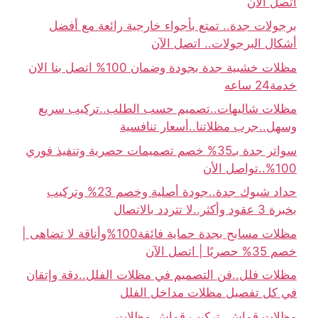
اتصل الان
برجولات جدة.. تمتع بأجواء خارجية رائعة مع أفضل
أشكال البرجولات.. اتصل الآن
مظلات خشبية جدة بجودة وضمان 100% اتصل بنا الان
خدمة24 ساعه
مظلات شاليهات..تصميم حسب الطلب..تركيب سريع
وسهل..جرب مظلاتنا..أسعار تنافسية
سواتر جدة بـ35% خصم تصميمات حصرية وتنفيذ فوري
100%..تواصل الأن
حداد شبوك جدة..جودة أصلية وخصم 23% وتركيب
بخبرة 3 عقود وأكثر..لا تتردد بالاتصال
مظلات مسابح بجدة حماية فائقة100%وأناقة لا تضاهى |
خصم 35% حصريًا | اتصل الآن
مظلات فلل..فن التصميم في مظلات الفلل..دقة وإتقان
في كل تفصيل مظلات مداخل الفلل
مظلات قماش..تركيب قماش مظلات