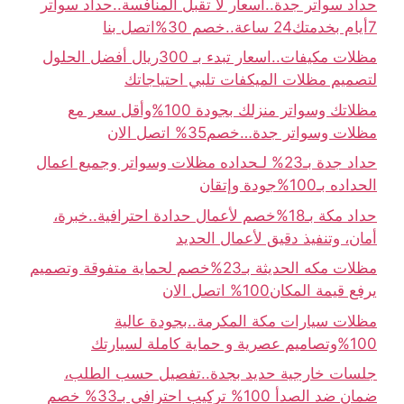
حداد سواتر جدة..أسعار لا تقبل المنافسة..حداد سواتر
7أيام بخدمتك24 ساعة..خصم 30%اتصل بنا
مظلات مكيفات..اسعار تبدء بـ 300ريال أفضل الحلول
لتصميم مظلات الميكفات تلبي احتياجاتك
مظلاتك وسواتر منزلك بجودة 100%وأقل سعر مع
مظلات وسواتر جدة…خصم35% اتصل الان
حداد جدة بـ23% لـحداده مظلات وسواتر وجميع اعمال
الحداده بـ100%جودة وإتقان
حداد مكة بـ18%خصم لأعمال حدادة احترافية..خبرة،
أمان، وتنفيذ دقيق لأعمال الحديد
مظلات مكه الحديثة بـ23%خصم لحماية متفوقة وتصميم
يرفع قيمة المكان100% اتصل الان
مظلات سيارات مكة المكرمة..بجودة عالية
100%وتصاميم عصرية و حماية كاملة لسيارتك
جلسات خارجية حديد بجدة..تفصيل حسب الطلب،
ضمان ضد الصدأ 100% تركيب احترافي بـ33% خصم