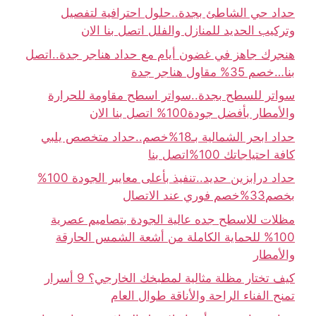
حداد حي الشاطئ بجدة..حلول احترافية لتفصيل
وتركيب الحديد للمنازل والفلل اتصل بنا الان
هنجرك جاهز في غضون أيام مع حداد هناجر جدة..اتصل
بنا…خصم 35% مقاول هناجر جدة
سواتر للسطح بجدة..سواتر اسطح مقاومة للحرارة
والأمطار بأفضل جودة100% اتصل بنا الان
حداد ابحر الشمالية بـ18%خصم..حداد متخصص يلبي
كافة احتياجاتك 100%اتصل بنا
حداد درابزين حديد..تنفيذ بأعلى معايير الجودة 100%
بخصم33%خصم فوري عند الاتصال
مظلات للاسطح جده عالية الجودة بتصاميم عصرية
100% للحماية الكاملة من أشعة الشمس الحارقة
والأمطار
كيف تختار مظلة مثالية لمطبخك الخارجي؟ 9 أسرار
تمنح الفناء الراحة والأناقة طوال العام