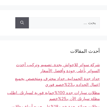
أحدث المقالات
شركة سواتر للاحواش بجدة..تصميم وتركيب أحدث
السواتر بأعلى جودة وأفضل الأسعار
حداد جدة الحمدانية..حداد محترف ومتخصص بجميع
اعمال الحداده بـ23%خصم فوري
مظلات سيارات جده 100%حماية فورية لسيارتك..اطلب
مظلة سيارتك الآن بـ25%خصم
مظلات حدائق جدة خصم18%على جميع أنواع مظلات