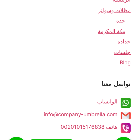
مظلات وسواتر
جدة
مكة المكرمة
حدادة
جلسات
Blog
تواصل معنا
الواتساب
info@company-umbrella.com​​​​
هاتف 00201015176838​