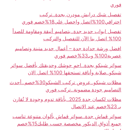
فوري
تفصيل شبك درايش مودرن بجدة..تركيب
احترافي100%اتصل واحصل على18%خصم فوري
تفصيل ابواب حديد جدة..بتصاميم أنيقة ومقاومة للصدأ
100% اتصل بنا الآن للتفصيل والتركيب
افضل ورشة حدادة جدة – أعمال حديد متينة وتصاميم
عصرية100% وبـ33%خصم فوري
سواتر شينكو بجدة..احمِ حوشك وحديقتك بأفضل سواتر
شينكو..صلابة وأناقة تستحقها 100% اتصل الان
مظلات شينكو..عروض تركيب الشينكو30%خصم..أحدث
التصاميم جودة مضمونة..تركيب فوري
مظلات لكسان جدة 2025..بأناقة تدوم وجودة لا تُقارن
بـ 23%خصم عند الاتصال
سواتر قماش جدة..سواتر قماش بألوان متنوعة تناسب
جميع أذواق الديكور مخصصة حسب طلبك15%خصم