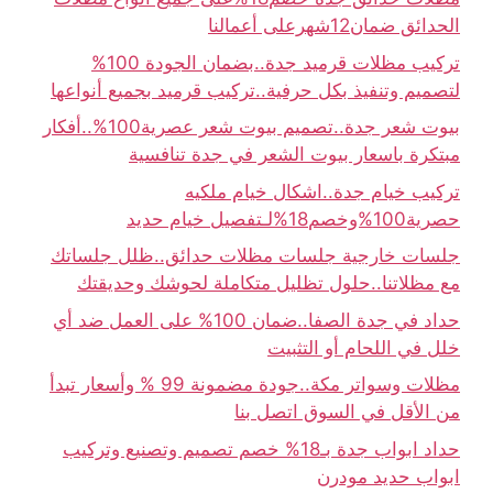
الحدائق ضمان12شهرعلى أعمالنا
تركيب مظلات قرميد جدة..بضمان الجودة 100%
لتصميم وتنفيذ بكل حرفية..تركيب قرميد بجميع أنواعها
بيوت شعر جدة..تصميم بيوت شعر عصرية100%..أفكار
مبتكرة باسعار بيوت الشعر في جدة تنافسية
تركيب خيام جدة..اشكال خيام ملكيه
حصرية100%وخصم18%لـتفصيل خيام حديد
جلسات خارجية جلسات مظلات حدائق..ظلل جلساتك
مع مظلاتنا..حلول تظليل متكاملة لحوشك وحديقتك
حداد في جدة الصفا..ضمان 100% على العمل ضد أي
خلل في اللحام أو التثبيت
مظلات وسواتر مكة..جودة مضمونة 99 % وأسعار تبدأ
من الأقل في السوق اتصل بنا
حداد ابواب جدة بـ18% خصم تصميم وتصنيع وتركيب
ابواب حديد مودرن