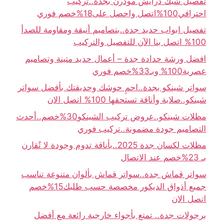
تفصيل شبك درايش مودرن بجدة..تركيب
احترافي100%اتصل واحصل على18%خصم فوري
تفصيل ابواب حديد جدة..بتصاميم أنيقة ومقاومة للصدأ
100% اتصل بنا الآن للتفصيل والتركيب
افضل ورشة حدادة جدة – أعمال حديد متينة وتصاميم
عصرية100% وبـ33%خصم فوري
سواتر شينكو بجدة..احمِ حوشك وحديقتك بأفضل سواتر
شينكو..صلابة وأناقة تستحقها 100% اتصل الان
مظلات شينكو..عروض تركيب الشينكو30%خصم..أحدث
التصاميم جودة مضمونة..تركيب فوري
مظلات لكسان جدة 2025..بأناقة تدوم وجودة لا تُقارن
بـ 23%خصم عند الاتصال
سواتر قماش جدة..سواتر قماش بألوان متنوعة تناسب
جميع أذواق الديكور مخصصة حسب طلبك15%خصم
اتصل الان
برجولات جدة.. تمتع بأجواء خارجية رائعة مع أفضل