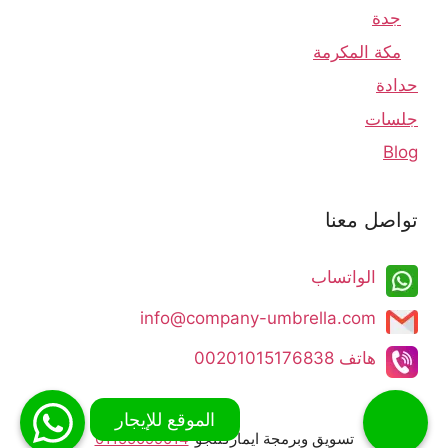
جدة
مكة المكرمة
حدادة
جلسات
Blog
تواصل معنا
الواتساب
info@company-umbrella.com​​​​
هاتف 00201015176838​
تسويق وبرمجة ايماركتنجو
01155099014