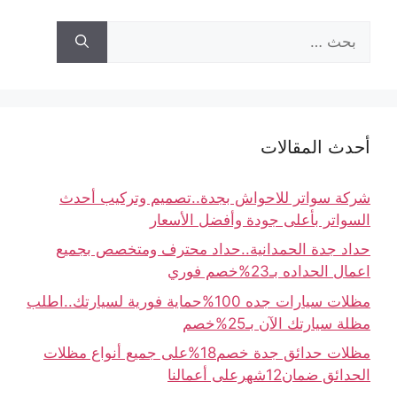
أحدث المقالات
شركة سواتر للاحواش بجدة..تصميم وتركيب أحدث
السواتر بأعلى جودة وأفضل الأسعار
حداد جدة الحمدانية..حداد محترف ومتخصص بجميع
اعمال الحداده بـ23%خصم فوري
مظلات سيارات جده 100%حماية فورية لسيارتك..اطلب
مظلة سيارتك الآن بـ25%خصم
مظلات حدائق جدة خصم18%على جميع أنواع مظلات
الحدائق ضمان12شهرعلى أعمالنا