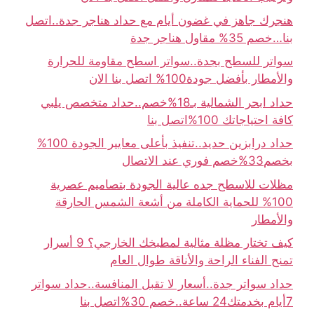
هنجرك جاهز في غضون أيام مع حداد هناجر جدة..اتصل
بنا…خصم 35% مقاول هناجر جدة
سواتر للسطح بجدة..سواتر اسطح مقاومة للحرارة
والأمطار بأفضل جودة100% اتصل بنا الان
حداد ابحر الشمالية بـ18%خصم..حداد متخصص يلبي
كافة احتياجاتك 100%اتصل بنا
حداد درابزين حديد..تنفيذ بأعلى معايير الجودة 100%
بخصم33%خصم فوري عند الاتصال
مظلات للاسطح جده عالية الجودة بتصاميم عصرية
100% للحماية الكاملة من أشعة الشمس الحارقة
والأمطار
كيف تختار مظلة مثالية لمطبخك الخارجي؟ 9 أسرار
تمنح الفناء الراحة والأناقة طوال العام
حداد سواتر جدة..أسعار لا تقبل المنافسة..حداد سواتر
7أيام بخدمتك24 ساعة..خصم 30%اتصل بنا