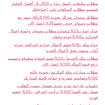
مظلات مكيفات..اسعار تبدء بـ 300ريال أفضل الحلول
لتصميم مظلات الميكفات تلبي احتياجاتك
مظلاتك وسواتر منزلك بجودة 100%وأقل سعر مع
مظلات وسواتر جدة…خصم35% اتصل الان
حداد جدة بـ23% لـحداده مظلات وسواتر وجميع اعمال
الحداده بـ100%جودة وإتقان
حداد مكة بـ18%خصم لأعمال حدادة احترافية..خبرة،
أمان، وتنفيذ دقيق لأعمال الحديد
مظلات مكه الحديثة بـ23%خصم لحماية متفوقة وتصميم
يرفع قيمة المكان100% اتصل الان
مظلات سيارات مكة المكرمة..بجودة عالية
100%وتصاميم عصرية و حماية كاملة لسيارتك
جلسات خارجية حديد بجدة..تفصيل حسب الطلب،
ضمان ضد الصدأ 100% تركيب احترافي بـ33% خصم
فوري