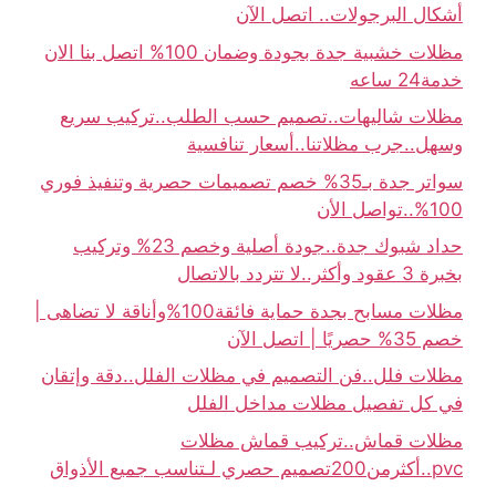
أشكال البرجولات.. اتصل الآن
مظلات خشبية جدة بجودة وضمان 100% اتصل بنا الان
خدمة24 ساعه
مظلات شاليهات..تصميم حسب الطلب..تركيب سريع
وسهل..جرب مظلاتنا..أسعار تنافسية
سواتر جدة بـ35% خصم تصميمات حصرية وتنفيذ فوري
100%..تواصل الأن
حداد شبوك جدة..جودة أصلية وخصم 23% وتركيب
بخبرة 3 عقود وأكثر..لا تتردد بالاتصال
مظلات مسابح بجدة حماية فائقة100%وأناقة لا تضاهى |
خصم 35% حصريًا | اتصل الآن
مظلات فلل..فن التصميم في مظلات الفلل..دقة وإتقان
في كل تفصيل مظلات مداخل الفلل
مظلات قماش..تركيب قماش مظلات
pvc..أكثرمن200تصميم حصري لـتناسب جميع الأذواق