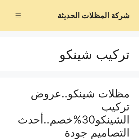
شركة المظلات الحديثة
تركيب شينكو
مظلات شينكو..عروض
تركيب
الشينكو30%خصم..أحدث
التصاميم جودة