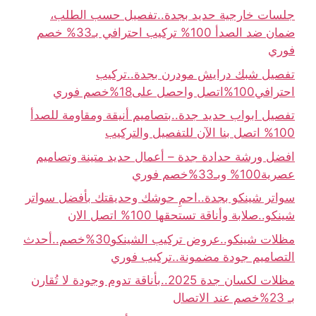
جلسات خارجية حديد بجدة..تفصيل حسب الطلب،
ضمان ضد الصدأ 100% تركيب احترافي بـ33% خصم
فوري
تفصيل شبك درايش مودرن بجدة..تركيب
احترافي100%اتصل واحصل على18%خصم فوري
تفصيل ابواب حديد جدة..بتصاميم أنيقة ومقاومة للصدأ
100% اتصل بنا الآن للتفصيل والتركيب
افضل ورشة حدادة جدة – أعمال حديد متينة وتصاميم
عصرية100% وبـ33%خصم فوري
سواتر شينكو بجدة..احمِ حوشك وحديقتك بأفضل سواتر
شينكو..صلابة وأناقة تستحقها 100% اتصل الان
مظلات شينكو..عروض تركيب الشينكو30%خصم..أحدث
التصاميم جودة مضمونة..تركيب فوري
مظلات لكسان جدة 2025..بأناقة تدوم وجودة لا تُقارن
بـ 23%خصم عند الاتصال