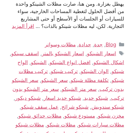
يهطل بغزارة. ومن هنا، صارت مظلات الشينكو واحدة
من أفضل الحلول لتغطية المساحات الخارجية، سواء
للسيارات أو الجلسات أو الأسطح أو حتى المشاريع
التجارية. لكن، ليه مظلات شينكو بالذات؟ …
اقرأ المزيد
Blog
,
جدة
,
حدادة
,
مظلات وسواتر
اسعار الشينكو
,
اسعار الشينكو بالمتر
,
اسقف سينكو
,
اشكال الشينكو
,
افضل انواع الشينكو
,
الشينكو
,
الواح
شينكو
,
الوان الشينكو
,
تركيب شينكو
,
تركيب مظلات
شينكو
,
تكلفة مظلة شينكو
,
سعر الشينكو
,
سعر الشينكو
بدون تركيب
,
سعر متر الشينكو
,
سعر متر الشينكو بدون
تركيب
,
شينكو حديد
,
شينكو حديد اسعار
,
شينكو ديكور
,
شينكو سندويش
,
شينكو شرائح
,
عمل سقف شينكو
,
مخزن شينكو
,
مستودع شينكو
,
مظلات حدائق شينكو
,
مظلات سيارات شينكو
,
مظلات شينكو
,
مظلات شينكو