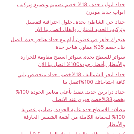
حداد ابواب جدة بـ18% خصم تصميم وتصنيع وتركيب
ابواب حديد مودرن
حداد حي الشاطئ بجدة..حلول احترافية لتفصيل
وتركيب الحديد للمنازل والفلل اتصل بنا الان
هنجرك جاهز في غضون أيام مع حداد هناجر جدة..اتصل
بنا…خصم 35% مقاول هناجر جدة
سواتر للسطح بجدة..سواتر اسطح مقاومة للحرارة
والأمطار بأفضل جودة100% اتصل بنا الان
حداد ابحر الشمالية بـ18%خصم..حداد متخصص يلبي
كافة احتياجاتك 100%اتصل بنا
حداد درابزين حديد..تنفيذ بأعلى معايير الجودة 100%
بخصم33%خصم فوري عند الاتصال
مظلات للاسطح جده عالية الجودة بتصاميم عصرية
100% للحماية الكاملة من أشعة الشمس الحارقة
والأمطار