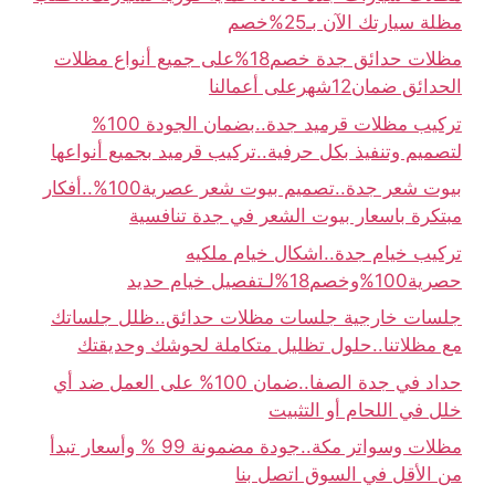
مظلة سيارتك الآن بـ25%خصم
مظلات حدائق جدة خصم18%على جميع أنواع مظلات
الحدائق ضمان12شهرعلى أعمالنا
تركيب مظلات قرميد جدة..بضمان الجودة 100%
لتصميم وتنفيذ بكل حرفية..تركيب قرميد بجميع أنواعها
بيوت شعر جدة..تصميم بيوت شعر عصرية100%..أفكار
مبتكرة باسعار بيوت الشعر في جدة تنافسية
تركيب خيام جدة..اشكال خيام ملكيه
حصرية100%وخصم18%لـتفصيل خيام حديد
جلسات خارجية جلسات مظلات حدائق..ظلل جلساتك
مع مظلاتنا..حلول تظليل متكاملة لحوشك وحديقتك
حداد في جدة الصفا..ضمان 100% على العمل ضد أي
خلل في اللحام أو التثبيت
مظلات وسواتر مكة..جودة مضمونة 99 % وأسعار تبدأ
من الأقل في السوق اتصل بنا