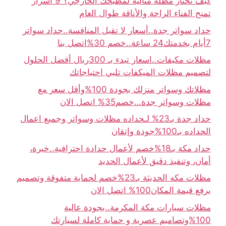
كيف تختار مظلة مثالية لمطبخك الخارجي؟ 9 أسرار
تمنح الفناء الراحة والأناقة طوال العام
حداد سواتر جدة..أسعار لا تقبل المنافسة..حداد سواتر
7أيام بخدمتك24 ساعة..خصم 30%اتصل بنا
مظلات مكيفات..اسعار تبدء بـ 300ريال أفضل الحلول
لتصميم مظلات الميكفات تلبي احتياجاتك
مظلاتك وسواتر منزلك بجودة 100%وأقل سعر مع
مظلات وسواتر جدة…خصم35% اتصل الان
حداد جدة بـ23% لـحداده مظلات وسواتر وجميع اعمال
الحداده بـ100%جودة وإتقان
حداد مكة بـ18%خصم لأعمال حدادة احترافية..خبرة،
أمان، وتنفيذ دقيق لأعمال الحديد
مظلات مكه الحديثة بـ23%خصم لحماية متفوقة وتصميم
يرفع قيمة المكان100% اتصل الان
مظلات سيارات مكة المكرمة..بجودة عالية
100%وتصاميم عصرية و حماية كاملة لسيارتك