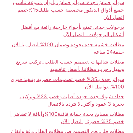
سواتر قماش جدة..سواتر قماش بألوان متنوعة تناسب
جميع أذواق الديكور مخصصة حسب طلبك15%خصم
اتصل الان
برجولات جدة.. تمتع بأجواء خارجية رائعة مع أفضل
أشكال البرجولات.. اتصل الآن
مظلات خشبية جدة بجودة وضمان 100% اتصل بنا الان
خدمة24 ساعه
مظلات شاليهات..تصميم حسب الطلب..تركيب سريع
وسهل..جرب مظلاتنا..أسعار تنافسية
سواتر جدة بـ35% خصم تصميمات حصرية وتنفيذ فوري
100%..تواصل الأن
حداد شبوك جدة..جودة أصلية وخصم 23% وتركيب
بخبرة 3 عقود وأكثر..لا تتردد بالاتصال
مظلات مسابح بجدة حماية فائقة100%وأناقة لا تضاهى |
خصم 35% حصريًا | اتصل الآن
مظلات فلل..فن التصميم في مظلات الفلل..دقة وإتقان