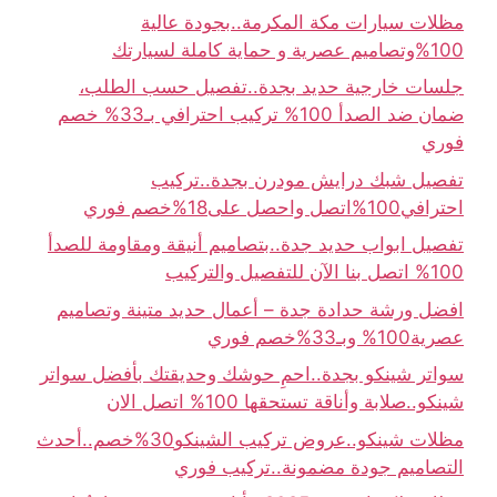
مظلات سيارات مكة المكرمة..بجودة عالية
100%وتصاميم عصرية و حماية كاملة لسيارتك
جلسات خارجية حديد بجدة..تفصيل حسب الطلب،
ضمان ضد الصدأ 100% تركيب احترافي بـ33% خصم
فوري
تفصيل شبك درايش مودرن بجدة..تركيب
احترافي100%اتصل واحصل على18%خصم فوري
تفصيل ابواب حديد جدة..بتصاميم أنيقة ومقاومة للصدأ
100% اتصل بنا الآن للتفصيل والتركيب
افضل ورشة حدادة جدة – أعمال حديد متينة وتصاميم
عصرية100% وبـ33%خصم فوري
سواتر شينكو بجدة..احمِ حوشك وحديقتك بأفضل سواتر
شينكو..صلابة وأناقة تستحقها 100% اتصل الان
مظلات شينكو..عروض تركيب الشينكو30%خصم..أحدث
التصاميم جودة مضمونة..تركيب فوري