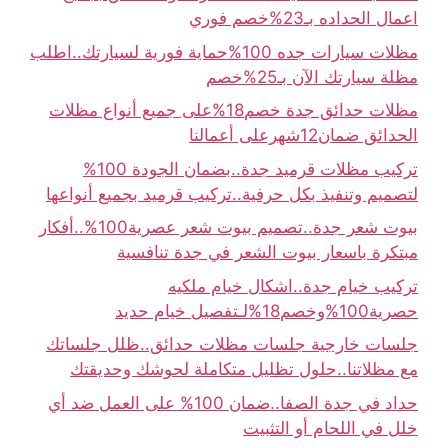
اعمال الحداده بـ23%خصم فوري
مظلات سيارات جده 100%حماية فورية لسيارتك..اطلب
مظلة سيارتك الآن بـ25%خصم
مظلات حدائق جدة خصم18%على جميع أنواع مظلات
الحدائق ضمان12شهرعلى أعمالنا
تركيب مظلات قرميد جدة..بضمان الجودة 100%
لتصميم وتنفيذ بكل حرفية..تركيب قرميد بجميع أنواعها
بيوت شعر جدة..تصميم بيوت شعر عصرية100%..أفكار
مبتكرة باسعار بيوت الشعر في جدة تنافسية
تركيب خيام جدة..اشكال خيام ملكيه
حصرية100%وخصم18%لـتفصيل خيام حديد
جلسات خارجية جلسات مظلات حدائق..ظلل جلساتك
مع مظلاتنا..حلول تظليل متكاملة لحوشك وحديقتك
حداد في جدة الصفا..ضمان 100% على العمل ضد أي
خلل في اللحام أو التثبيت