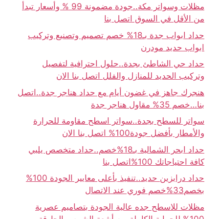
مظلات وسواتر مكة..جودة مضمونة 99 % وأسعار تبدأ
من الأقل في السوق اتصل بنا
حداد ابواب جدة بـ18% خصم تصميم وتصنيع وتركيب
ابواب حديد مودرن
حداد حي الشاطئ بجدة..حلول احترافية لتفصيل
وتركيب الحديد للمنازل والفلل اتصل بنا الان
هنجرك جاهز في غضون أيام مع حداد هناجر جدة..اتصل
بنا…خصم 35% مقاول هناجر جدة
سواتر للسطح بجدة..سواتر اسطح مقاومة للحرارة
والأمطار بأفضل جودة100% اتصل بنا الان
حداد ابحر الشمالية بـ18%خصم..حداد متخصص يلبي
كافة احتياجاتك 100%اتصل بنا
حداد درابزين حديد..تنفيذ بأعلى معايير الجودة 100%
بخصم33%خصم فوري عند الاتصال
مظلات للاسطح جده عالية الجودة بتصاميم عصرية
100% للحماية الكاملة من أشعة الشمس الحارقة