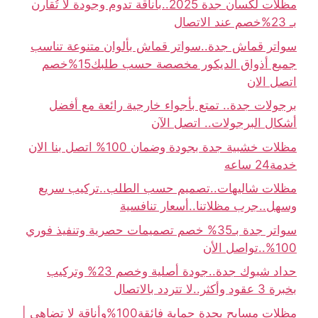
مظلات لكسان جدة 2025..بأناقة تدوم وجودة لا تُقارن
بـ 23%خصم عند الاتصال
سواتر قماش جدة..سواتر قماش بألوان متنوعة تناسب
جميع أذواق الديكور مخصصة حسب طلبك15%خصم
اتصل الان
برجولات جدة.. تمتع بأجواء خارجية رائعة مع أفضل
أشكال البرجولات.. اتصل الآن
مظلات خشبية جدة بجودة وضمان 100% اتصل بنا الان
خدمة24 ساعه
مظلات شاليهات..تصميم حسب الطلب..تركيب سريع
وسهل..جرب مظلاتنا..أسعار تنافسية
سواتر جدة بـ35% خصم تصميمات حصرية وتنفيذ فوري
100%..تواصل الأن
حداد شبوك جدة..جودة أصلية وخصم 23% وتركيب
بخبرة 3 عقود وأكثر..لا تتردد بالاتصال
مظلات مسابح بجدة حماية فائقة100%وأناقة لا تضاهى |