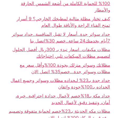
100% للحماية الكاملة من أشعة الشمس الحارقة
والأمطار
كيف تختار مظلة مثالية لمطبخك الخارجي؟ 9 أسرار
تمنح الفناء الراحة والأناقة طوال العام
حداد سواتر جدة..أسعار لا تقبل المنافسة..حداد سواتر
7أيام بخدمتك24 ساعة..خصم 30%اتصل بنا
مظلات مكيفات..اسعار تبدء بـ 300ريال أفضل الحلول
لتصميم مظلات الميكفات تلبي احتياجاتك
مظلاتك وسواتر منزلك بجودة 100%وأقل سعر مع
مظلات وسواتر جدة…خصم35% اتصل الان
حداد جدة بـ23% لـحداده مظلات وسواتر وجميع اعمال
الحداده بـ100%جودة وإتقان
حداد مكة بـ18%خصم لأعمال حدادة احترافية..خبرة،
أمان، وتنفيذ دقيق لأعمال الحديد
مظلات مكه الحديثة بـ23%خصم لحماية متفوقة وتصميم
يرفع قيمة المكان100% اتصل الان