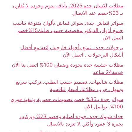
مظلات لكسان جدة 2025..بأناقة تدوم وجودة لا تُقارن
بـ 23%خصم عند الاتصال
سواتر قماش جدة..سواتر قماش بألوان متنوعة تناسب
جميع أذواق الديكور مخصصة حسب طلبك15%خصم
اتصل الان
برجولات جدة.. تمتع بأجواء خارجية رائعة مع أفضل
أشكال البرجولات.. اتصل الآن
مظلات خشبية جدة بجودة وضمان 100% اتصل بنا الان
خدمة24 ساعه
مظلات شاليهات..تصميم حسب الطلب..تركيب سريع
وسهل..جرب مظلاتنا..أسعار تنافسية
سواتر جدة بـ35% خصم تصميمات حصرية وتنفيذ فوري
100%..تواصل الأن
حداد شبوك جدة..جودة أصلية وخصم 23% وتركيب
بخبرة 3 عقود وأكثر..لا تتردد بالاتصال