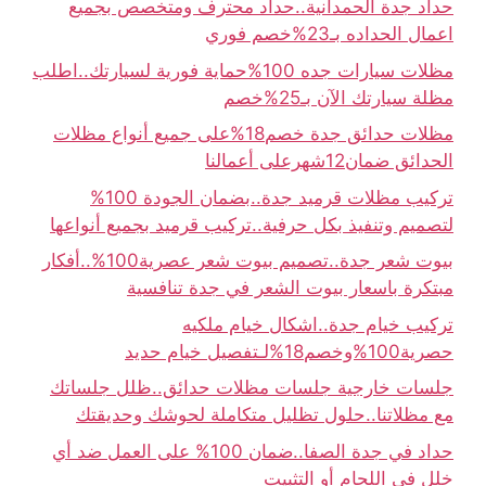
حداد جدة الحمدانية..حداد محترف ومتخصص بجميع
اعمال الحداده بـ23%خصم فوري
مظلات سيارات جده 100%حماية فورية لسيارتك..اطلب
مظلة سيارتك الآن بـ25%خصم
مظلات حدائق جدة خصم18%على جميع أنواع مظلات
الحدائق ضمان12شهرعلى أعمالنا
تركيب مظلات قرميد جدة..بضمان الجودة 100%
لتصميم وتنفيذ بكل حرفية..تركيب قرميد بجميع أنواعها
بيوت شعر جدة..تصميم بيوت شعر عصرية100%..أفكار
مبتكرة باسعار بيوت الشعر في جدة تنافسية
تركيب خيام جدة..اشكال خيام ملكيه
حصرية100%وخصم18%لـتفصيل خيام حديد
جلسات خارجية جلسات مظلات حدائق..ظلل جلساتك
مع مظلاتنا..حلول تظليل متكاملة لحوشك وحديقتك
حداد في جدة الصفا..ضمان 100% على العمل ضد أي
خلل في اللحام أو التثبيت