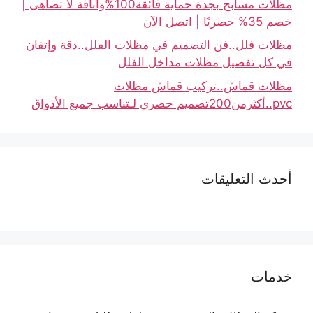
مظلات مسابح بجدة حماية فائقة100%وأناقة لا تضاهى |
خصم 35% حصريًا | اتصل الآن
مظلات فلل..فن التصميم في مظلات الفلل..دقة وإتقان
في كل تفصيل مظلات مداخل الفلل
مظلات قماش..تركيب قماش مظلات
pvc..أكثرمن200تصميم حصري لـتناسب جميع الأذواق
أحدث التعليقات
خدمات