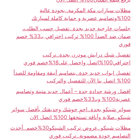
مظلات سيارات مكة المكرمة..بجودة عالية
100%وتصاميم عصرية و حماية كاملة لسيارتك
جلسات خارجية حديد بجدة..تفصيل حسب الطلب،
ضمان ضد الصدأ 100% تركيب احترافي بـ33% خصم
فوري
تفصيل شبك درايش مودرن بجدة..تركيب
احترافي100%اتصل واحصل على18%خصم فوري
تفصيل ابواب حديد جدة..بتصاميم أنيقة ومقاومة للصدأ
100% اتصل بنا الآن للتفصيل والتركيب
افضل ورشة حدادة جدة – أعمال حديد متينة وتصاميم
عصرية100% وبـ33%خصم فوري
سواتر شينكو بجدة..احمِ حوشك وحديقتك بأفضل سواتر
شينكو..صلابة وأناقة تستحقها 100% اتصل الان
مظلات شينكو..عروض تركيب الشينكو30%خصم..أحدث
التصاميم جودة مضمونة..تركيب فوري