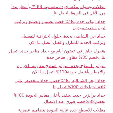
مظلات وسواتر مكة..جودة مضمونة 99 % وأسعار تبدأ
من الأقل في السوق اتصل بنا
حداد ابواب جدة بـ18% خصم تصميم وتصنيع وتركيب
ابواب حديد مودرن
حداد حي الشاطئ بجدة..حلول احترافية لتفصيل
وتركيب الحديد للمنازل والفلل اتصل بنا الان
هنجرك جاهز في غضون أيام مع حداد هناجر جدة..اتصل
بنا…خصم 35% مقاول هناجر جدة
سواتر للسطح بجدة..سواتر اسطح مقاومة للحرارة
والأمطار بأفضل جودة100% اتصل بنا الان
حداد ابحر الشمالية بـ18%خصم..حداد متخصص يلبي
كافة احتياجاتك 100%اتصل بنا
حداد درابزين حديد..تنفيذ بأعلى معايير الجودة 100%
بخصم33%خصم فوري عند الاتصال
مظلات للاسطح جده عالية الجودة بتصاميم عصرية