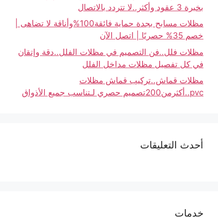
بخبرة 3 عقود وأكثر..لا تتردد بالاتصال
مظلات مسابح بجدة حماية فائقة100%وأناقة لا تضاهى |
خصم 35% حصريًا | اتصل الآن
مظلات فلل..فن التصميم في مظلات الفلل..دقة وإتقان
في كل تفصيل مظلات مداخل الفلل
مظلات قماش..تركيب قماش مظلات
pvc..أكثرمن200تصميم حصري لـتناسب جميع الأذواق
أحدث التعليقات
خدمات