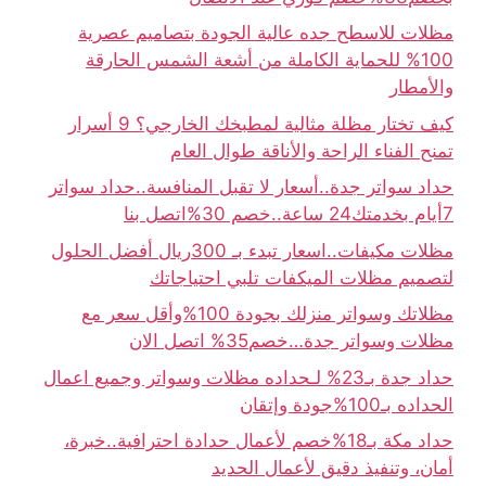
مظلات للاسطح جده عالية الجودة بتصاميم عصرية
100% للحماية الكاملة من أشعة الشمس الحارقة
والأمطار
كيف تختار مظلة مثالية لمطبخك الخارجي؟ 9 أسرار
تمنح الفناء الراحة والأناقة طوال العام
حداد سواتر جدة..أسعار لا تقبل المنافسة..حداد سواتر
7أيام بخدمتك24 ساعة..خصم 30%اتصل بنا
مظلات مكيفات..اسعار تبدء بـ 300ريال أفضل الحلول
لتصميم مظلات الميكفات تلبي احتياجاتك
مظلاتك وسواتر منزلك بجودة 100%وأقل سعر مع
مظلات وسواتر جدة…خصم35% اتصل الان
حداد جدة بـ23% لـحداده مظلات وسواتر وجميع اعمال
الحداده بـ100%جودة وإتقان
حداد مكة بـ18%خصم لأعمال حدادة احترافية..خبرة،
أمان، وتنفيذ دقيق لأعمال الحديد