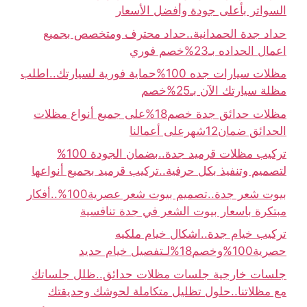
السواتر بأعلى جودة وأفضل الأسعار
حداد جدة الحمدانية..حداد محترف ومتخصص بجميع
اعمال الحداده بـ23%خصم فوري
مظلات سيارات جده 100%حماية فورية لسيارتك..اطلب
مظلة سيارتك الآن بـ25%خصم
مظلات حدائق جدة خصم18%على جميع أنواع مظلات
الحدائق ضمان12شهرعلى أعمالنا
تركيب مظلات قرميد جدة..بضمان الجودة 100%
لتصميم وتنفيذ بكل حرفية..تركيب قرميد بجميع أنواعها
بيوت شعر جدة..تصميم بيوت شعر عصرية100%..أفكار
مبتكرة باسعار بيوت الشعر في جدة تنافسية
تركيب خيام جدة..اشكال خيام ملكيه
حصرية100%وخصم18%لـتفصيل خيام حديد
جلسات خارجية جلسات مظلات حدائق..ظلل جلساتك
مع مظلاتنا..حلول تظليل متكاملة لحوشك وحديقتك