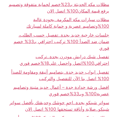
مظلات مكه الحديثة بـ23%خصم لحماية متفوقة وتصميم
يرفع قيمة المكان100% اتصل الان
مظلات سيارات مكة المكرمة..بجودة عالية
100%وتصاميم عصرية و حماية كاملة لسيارتك
جلسات خارجية حديد بجدة..تفصيل حسب الطلب،
ضمان ضد الصدأ 100% تركيب احترافي بـ33% خصم
فوري
تفصيل شبك درايش مودرن بجدة..تركيب
احترافي100%اتصل واحصل على18%خصم فوري
تفصيل ابواب حديد جدة..بتصاميم أنيقة ومقاومة للصدأ
100% اتصل بنا الآن للتفصيل والتركيب
افضل ورشة حدادة جدة – أعمال حديد متينة وتصاميم
عصرية100% وبـ33%خصم فوري
سواتر شينكو بجدة..احمِ حوشك وحديقتك بأفضل سواتر
شينكو..صلابة وأناقة تستحقها 100% اتصل الان