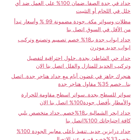
حداد في جدة الصفا..ضمان 100% على العمل ضد أي
خلل في اللحام أو التثبيت
مظلات وسواتر مكة..جودة مضمونة 99 % وأسعار تبدأ
من الأقل في السوق اتصل بنا
حداد ابواب جدة بـ18% خصم تصميم وتصنيع وتركيب
ابواب حديد مودرن
حداد حي الشاطئ بجدة..حلول احترافية لتفصيل
وتركيب الحديد للمنازل والفلل اتصل بنا الان
هنجرك جاهز في غضون أيام مع حداد هناجر جدة..اتصل
بنا…خصم 35% مقاول هناجر جدة
سواتر للسطح بجدة..سواتر اسطح مقاومة للحرارة
والأمطار بأفضل جودة100% اتصل بنا الان
حداد ابحر الشمالية بـ18%خصم..حداد متخصص يلبي
كافة احتياجاتك 100%اتصل بنا
حداد درابزين حديد..تنفيذ بأعلى معايير الجودة 100%
بخصم33%خصم فوري عند الاتصال