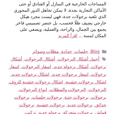
المساحات الخارجية في المنازل أو الفنادق أو حتى
الأماكن التجارية بجدة، لا يمكن تجاهل الدور المحوري
الذي تلعبه برجولات جدة، فهي ليست مجرد هيكل
خارجي يضيف ظلًا فحسب، بل عنصر تصميمي فاخر
يجمع بين الجمال، والراحة، والعملية، ويضفي على
المكان لمسة …
اقرأ المزيد
Blog
,
جلسات
,
حدادة
,
مظلات وسواتر
أجمل أشكال البرجولات
,
أشكال البرجولات
,
أشكال
برجولات
,
أشكال برجولة حديد
,
اسعار البرجولات
,
اسعار
برجولات
,
اسعار برجولات حديد
,
اشكال برجولات حديد
,
اشكال برجولات خشبية
,
اشكال برجولات خشبية للروف
,
البرجولات
,
البرجولات والمظلات
,
انواع البرجولات
,
برجولات
,
برجولات جدة
,
برجولات جلسات
,
برجولات
حدائق
,
برجولات حديد
,
برجولات خشبية
,
برجولات
قماش
,
برجولات متحركة
,
برجوله حديد
,
تركيب