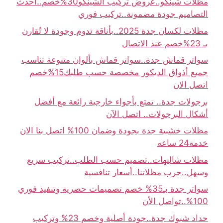
مظلات شينكو..عروض تركيب الشينكو30%خصم..أحدث
التصاميم جودة مضمونة..تركيب فوري
مظلات لكسان جدة 2025..بأناقة تدوم وجودة لا تُقارن
بـ 23%خصم عند الاتصال
سواتر قماش جدة..سواتر قماش بألوان متنوعة تناسب
جميع أذواق الديكور مخصصة حسب طلبك15%خصم
اتصل الان
برجولات جدة.. تمتع بأجواء خارجية رائعة مع أفضل
أشكال البرجولات.. اتصل الآن
مظلات خشبية جدة بجودة وضمان 100% اتصل بنا الان
خدمة24 ساعه
مظلات شاليهات..تصميم حسب الطلب..تركيب سريع
وسهل..جرب مظلاتنا..أسعار تنافسية
سواتر جدة بـ35% خصم تصميمات حصرية وتنفيذ فوري
100%..تواصل الأن
حداد شبوك جدة..جودة أصلية وخصم 23% وتركيب