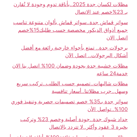
مظلات لكسان جدة 2025..بأناقة تدوم وجودة لا تُقارن
بـ 23%خصم عند الاتصال
سواتر قماش جدة..سواتر قماش بألوان متنوعة تناسب
جميع أذواق الديكور مخصصة حسب طلبك15%خصم
اتصل الان
برجولات جدة.. تمتع بأجواء خارجية رائعة مع أفضل
أشكال البرجولات.. اتصل الآن
مظلات خشبية جدة بجودة وضمان 100% اتصل بنا الان
خدمة24 ساعه
مظلات شاليهات..تصميم حسب الطلب..تركيب سريع
وسهل..جرب مظلاتنا..أسعار تنافسية
سواتر جدة بـ35% خصم تصميمات حصرية وتنفيذ فوري
100%..تواصل الأن
حداد شبوك جدة..جودة أصلية وخصم 23% وتركيب
بخبرة 3 عقود وأكثر..لا تتردد بالاتصال