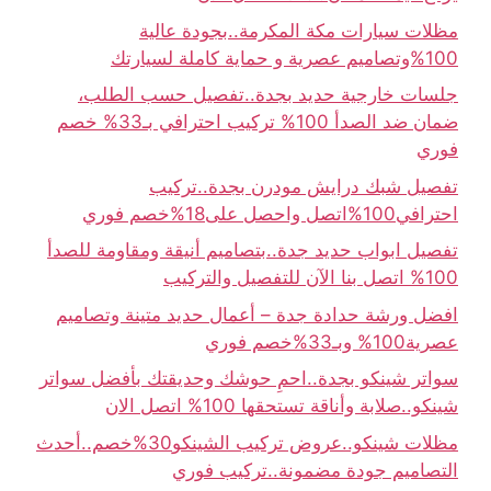
مظلات سيارات مكة المكرمة..بجودة عالية
100%وتصاميم عصرية و حماية كاملة لسيارتك
جلسات خارجية حديد بجدة..تفصيل حسب الطلب،
ضمان ضد الصدأ 100% تركيب احترافي بـ33% خصم
فوري
تفصيل شبك درايش مودرن بجدة..تركيب
احترافي100%اتصل واحصل على18%خصم فوري
تفصيل ابواب حديد جدة..بتصاميم أنيقة ومقاومة للصدأ
100% اتصل بنا الآن للتفصيل والتركيب
افضل ورشة حدادة جدة – أعمال حديد متينة وتصاميم
عصرية100% وبـ33%خصم فوري
سواتر شينكو بجدة..احمِ حوشك وحديقتك بأفضل سواتر
شينكو..صلابة وأناقة تستحقها 100% اتصل الان
مظلات شينكو..عروض تركيب الشينكو30%خصم..أحدث
التصاميم جودة مضمونة..تركيب فوري