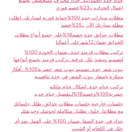
حداد جدة الحمدانية..حداد محترف ومتخصص بجميع
اعمال الحداده بـ23%خصم فوري
مظلات سيارات جده 100%حماية فورية لسيارتك..اطلب
مظلة سيارتك الآن بـ25%خصم
مظلات حدائق جدة خصم18%على جميع أنواع مظلات
الحدائق ضمان12شهرعلى أعمالنا
تركيب مظلات قرميد جدة..بضمان الجودة 100%
لتصميم وتنفيذ بكل حرفية..تركيب قرميد بجميع أنواعها
بيوت شعر جدة..تصميم بيوت شعر عصرية100%..أفكار
مبتكرة باسعار بيوت الشعر في جدة تنافسية
تركيب خيام جدة..اشكال خيام ملكيه
حصرية100%وخصم18%لـتفصيل خيام حديد
جلسات خارجية جلسات مظلات حدائق..ظلل جلساتك
مع مظلاتنا..حلول تظليل متكاملة لحوشك وحديقتك
حداد في جدة الصفا..ضمان 100% على العمل ضد أي
خلل في اللحام أو التثبيت