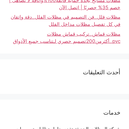
مظلات مسابح بجدة حماية فائقة100%وأناقة لا تضاهى |
خصم 35% حصريًا | اتصل الآن
مظلات فلل..فن التصميم في مظلات الفلل..دقة وإتقان
في كل تفصيل مظلات مداخل الفلل
مظلات قماش..تركيب قماش مظلات
pvc..أكثرمن200تصميم حصري لـتناسب جميع الأذواق
أحدث التعليقات
خدمات
شركة المظلات الحديثة تقدم حلول تظليل بتصميمات