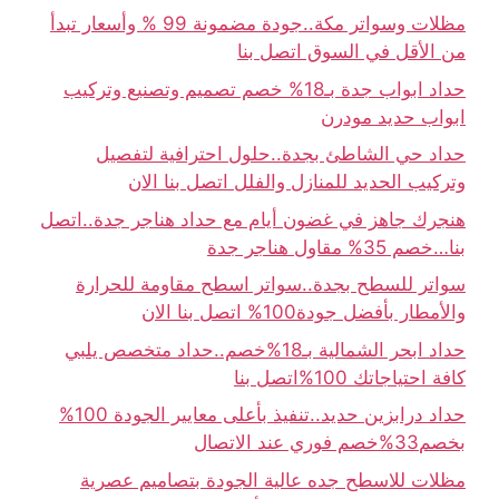
مظلات وسواتر مكة..جودة مضمونة 99 % وأسعار تبدأ
من الأقل في السوق اتصل بنا
حداد ابواب جدة بـ18% خصم تصميم وتصنيع وتركيب
ابواب حديد مودرن
حداد حي الشاطئ بجدة..حلول احترافية لتفصيل
وتركيب الحديد للمنازل والفلل اتصل بنا الان
هنجرك جاهز في غضون أيام مع حداد هناجر جدة..اتصل
بنا…خصم 35% مقاول هناجر جدة
سواتر للسطح بجدة..سواتر اسطح مقاومة للحرارة
والأمطار بأفضل جودة100% اتصل بنا الان
حداد ابحر الشمالية بـ18%خصم..حداد متخصص يلبي
كافة احتياجاتك 100%اتصل بنا
حداد درابزين حديد..تنفيذ بأعلى معايير الجودة 100%
بخصم33%خصم فوري عند الاتصال
مظلات للاسطح جده عالية الجودة بتصاميم عصرية