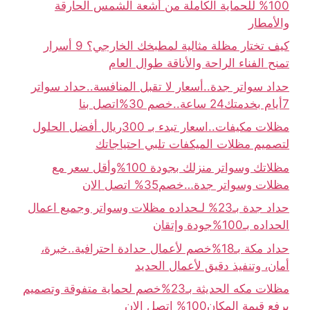
100% للحماية الكاملة من أشعة الشمس الحارقة
والأمطار
كيف تختار مظلة مثالية لمطبخك الخارجي؟ 9 أسرار
تمنح الفناء الراحة والأناقة طوال العام
حداد سواتر جدة..أسعار لا تقبل المنافسة..حداد سواتر
7أيام بخدمتك24 ساعة..خصم 30%اتصل بنا
مظلات مكيفات..اسعار تبدء بـ 300ريال أفضل الحلول
لتصميم مظلات الميكفات تلبي احتياجاتك
مظلاتك وسواتر منزلك بجودة 100%وأقل سعر مع
مظلات وسواتر جدة…خصم35% اتصل الان
حداد جدة بـ23% لـحداده مظلات وسواتر وجميع اعمال
الحداده بـ100%جودة وإتقان
حداد مكة بـ18%خصم لأعمال حدادة احترافية..خبرة،
أمان، وتنفيذ دقيق لأعمال الحديد
مظلات مكه الحديثة بـ23%خصم لحماية متفوقة وتصميم
يرفع قيمة المكان100% اتصل الان