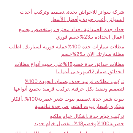
شركة سواتر للاحواش بجدة..تصميم وتركيب أحدث
السواتر بأعلى جودة وأفضل الأسعار
حداد جدة الحمدانية..حداد محترف ومتخصص بجميع
اعمال الحداده بـ23%خصم فوري
مظلات سيارات جده 100%حماية فورية لسيارتك..اطلب
مظلة سيارتك الآن بـ25%خصم
مظلات حدائق جدة خصم18%على جميع أنواع مظلات
الحدائق ضمان12شهرعلى أعمالنا
تركيب مظلات قرميد جدة..بضمان الجودة 100%
لتصميم وتنفيذ بكل حرفية..تركيب قرميد بجميع أنواعها
بيوت شعر جدة..تصميم بيوت شعر عصرية100%..أفكار
مبتكرة باسعار بيوت الشعر في جدة تنافسية
تركيب خيام جدة..اشكال خيام ملكيه
حصرية100%وخصم18%لـتفصيل خيام حديد