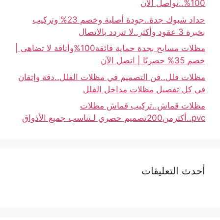
100%..تواصل الأن
حداد شبوك جدة..جودة أصلية وخصم 23% وتركيب
بخبرة 3 عقود وأكثر..لا تتردد بالاتصال
مظلات مسابح بجدة حماية فائقة100%وأناقة لا تضاهى |
خصم 35% حصريًا | اتصل الآن
مظلات فلل..فن التصميم في مظلات الفلل..دقة وإتقان
في كل تفصيل مظلات مداخل الفلل
مظلات قماش..تركيب قماش مظلات
pvc..أكثرمن200تصميم حصري لـتناسب جميع الأذواق
أحدث التعليقات