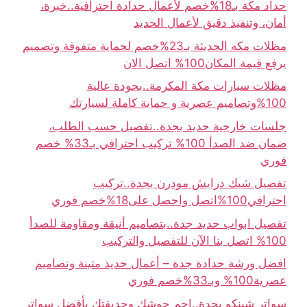
حداد مكة بـ18%خصم لأعمال حدادة احترافية..خبرة،
أمان، وتنفيذ دقيق لأعمال الحديد
مظلات مكه الحديثة بـ23%خصم لحماية متفوقة وتصميم
يرفع قيمة المكان100% اتصل الان
مظلات سيارات مكة المكرمة..بجودة عالية
100%وتصاميم عصرية و حماية كاملة لسيارتك
جلسات خارجية حديد بجدة..تفصيل حسب الطلب،
ضمان ضد الصدأ 100% تركيب احترافي بـ33% خصم
فوري
تفصيل شبك درايش مودرن بجدة..تركيب
احترافي100%اتصل واحصل على18%خصم فوري
تفصيل ابواب حديد جدة..بتصاميم أنيقة ومقاومة للصدأ
100% اتصل بنا الآن للتفصيل والتركيب
افضل ورشة حدادة جدة – أعمال حديد متينة وتصاميم
عصرية100% وبـ33%خصم فوري
سواتر شينكو بجدة..احمِ حوشك وحديقتك بأفضل سواتر