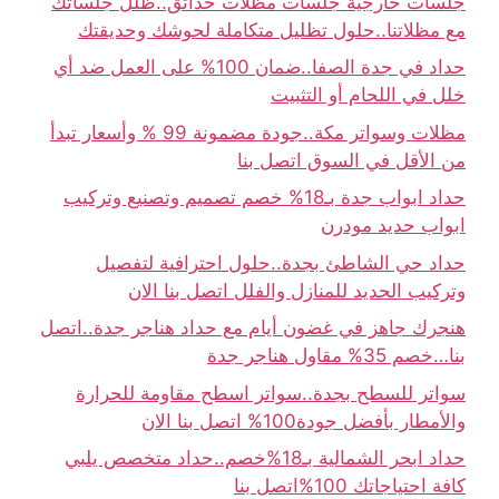
جلسات خارجية جلسات مظلات حدائق..ظلل جلساتك
مع مظلاتنا..حلول تظليل متكاملة لحوشك وحديقتك
حداد في جدة الصفا..ضمان 100% على العمل ضد أي
خلل في اللحام أو التثبيت
مظلات وسواتر مكة..جودة مضمونة 99 % وأسعار تبدأ
من الأقل في السوق اتصل بنا
حداد ابواب جدة بـ18% خصم تصميم وتصنيع وتركيب
ابواب حديد مودرن
حداد حي الشاطئ بجدة..حلول احترافية لتفصيل
وتركيب الحديد للمنازل والفلل اتصل بنا الان
هنجرك جاهز في غضون أيام مع حداد هناجر جدة..اتصل
بنا…خصم 35% مقاول هناجر جدة
سواتر للسطح بجدة..سواتر اسطح مقاومة للحرارة
والأمطار بأفضل جودة100% اتصل بنا الان
حداد ابحر الشمالية بـ18%خصم..حداد متخصص يلبي
كافة احتياجاتك 100%اتصل بنا