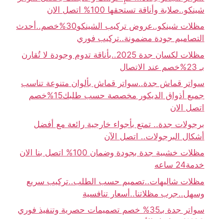
شينكو..صلابة وأناقة تستحقها 100% اتصل الان
مظلات شينكو..عروض تركيب الشينكو30%خصم..أحدث
التصاميم جودة مضمونة..تركيب فوري
مظلات لكسان جدة 2025..بأناقة تدوم وجودة لا تُقارن
بـ 23%خصم عند الاتصال
سواتر قماش جدة..سواتر قماش بألوان متنوعة تناسب
جميع أذواق الديكور مخصصة حسب طلبك15%خصم
اتصل الان
برجولات جدة.. تمتع بأجواء خارجية رائعة مع أفضل
أشكال البرجولات.. اتصل الآن
مظلات خشبية جدة بجودة وضمان 100% اتصل بنا الان
خدمة24 ساعه
مظلات شاليهات..تصميم حسب الطلب..تركيب سريع
وسهل..جرب مظلاتنا..أسعار تنافسية
سواتر جدة بـ35% خصم تصميمات حصرية وتنفيذ فوري