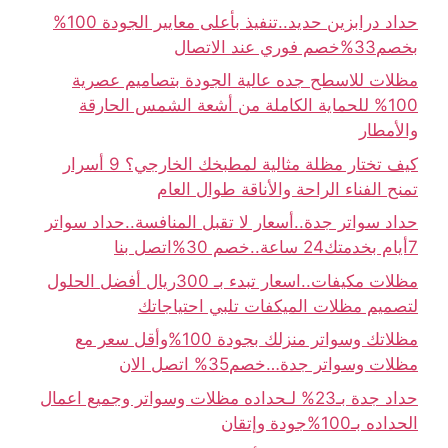
حداد درابزين حديد..تنفيذ بأعلى معايير الجودة 100%
بخصم33%خصم فوري عند الاتصال
مظلات للاسطح جده عالية الجودة بتصاميم عصرية
100% للحماية الكاملة من أشعة الشمس الحارقة
والأمطار
كيف تختار مظلة مثالية لمطبخك الخارجي؟ 9 أسرار
تمنح الفناء الراحة والأناقة طوال العام
حداد سواتر جدة..أسعار لا تقبل المنافسة..حداد سواتر
7أيام بخدمتك24 ساعة..خصم 30%اتصل بنا
مظلات مكيفات..اسعار تبدء بـ 300ريال أفضل الحلول
لتصميم مظلات الميكفات تلبي احتياجاتك
مظلاتك وسواتر منزلك بجودة 100%وأقل سعر مع
مظلات وسواتر جدة…خصم35% اتصل الان
حداد جدة بـ23% لـحداده مظلات وسواتر وجميع اعمال
الحداده بـ100%جودة وإتقان