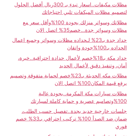
مظلات مكيفات..اسعار تبدء بـ 300ريال أفضل الحلول
لتصميم مظلات الميكفات تلبي احتياجاتك
مظلاتك وسواتر منزلك بجودة 100%وأقل سعر مع
مظلات وسواتر جدة…خصم35% اتصل الان
حداد جدة بـ23% لـحداده مظلات وسواتر وجميع اعمال
الحداده بـ100%جودة وإتقان
حداد مكة بـ18%خصم لأعمال حدادة احترافية..خبرة،
أمان، وتنفيذ دقيق لأعمال الحديد
مظلات مكه الحديثة بـ23%خصم لحماية متفوقة وتصميم
يرفع قيمة المكان100% اتصل الان
مظلات سيارات مكة المكرمة..بجودة عالية
100%وتصاميم عصرية و حماية كاملة لسيارتك
جلسات خارجية حديد بجدة..تفصيل حسب الطلب،
ضمان ضد الصدأ 100% تركيب احترافي بـ33% خصم
فوري