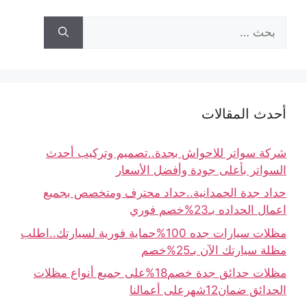
أحدث المقالات
شركة سواتر للاحواش بجدة..تصميم وتركيب أحدث
السواتر بأعلى جودة وأفضل الأسعار
حداد جدة الحمدانية..حداد محترف ومتخصص بجميع
اعمال الحداده بـ23%خصم فوري
مظلات سيارات جده 100%حماية فورية لسيارتك..اطلب
مظلة سيارتك الآن بـ25%خصم
مظلات حدائق جدة خصم18%على جميع أنواع مظلات
الحدائق ضمان12شهرعلى أعمالنا