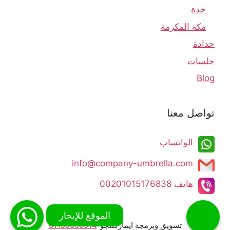
جدة
مكة المكرمة
حدادة
جلسات
Blog
تواصل معنا
الواتساب
info@company-umbrella.com​​​​
هاتف 00201015176838​
تسويق وبرمجة ايماركتنجو
01155099014