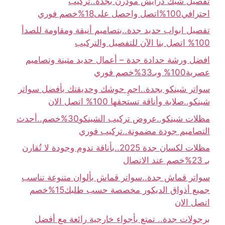
تفصيل شبك درايش مودرن بجدة..تركيب
احترافي100%اتصل واحصل على18%خصم فوري
تفصيل ابواب حديد جدة..بتصاميم أنيقة ومقاومة للصدأ
100% اتصل بنا الآن للتفصيل والتركيب
افضل ورشة حدادة جدة – أعمال حديد متينة وتصاميم
عصرية100% وبـ33%خصم فوري
سواتر شينكو بجدة..احمِ حوشك وحديقتك بأفضل سواتر
شينكو..صلابة وأناقة تستحقها 100% اتصل الان
مظلات شينكو..عروض تركيب الشينكو30%خصم..أحدث
التصاميم جودة مضمونة..تركيب فوري
مظلات لكسان جدة 2025..بأناقة تدوم وجودة لا تُقارن
بـ 23%خصم عند الاتصال
سواتر قماش جدة..سواتر قماش بألوان متنوعة تناسب
جميع أذواق الديكور مخصصة حسب طلبك15%خصم
اتصل الان
برجولات جدة.. تمتع بأجواء خارجية رائعة مع أفضل