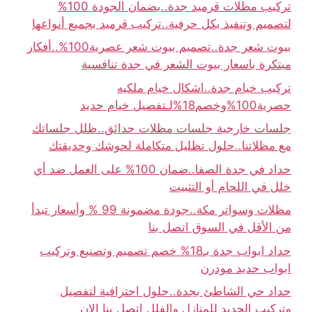
تركيب مظلات قرميد جدة..بضمان الجودة 100%
لتصميم وتنفيذ بكل حرفية..تركيب قرميد بجميع أنواعها
بيوت شعر جدة..تصميم بيوت شعر عصرية100%..أفكار
مبتكرة باسعار بيوت الشعر في جدة تنافسية
تركيب خيام جدة..اشكال خيام ملكيه
حصرية100%وخصم18%لـتفصيل خيام حديد
جلسات خارجية جلسات مظلات حدائق..ظلل جلساتك
مع مظلاتنا..حلول تظليل متكاملة لحوشك وحديقتك
حداد في جدة الصفا..ضمان 100% على العمل ضد أي
خلل في اللحام أو التثبيت
مظلات وسواتر مكة..جودة مضمونة 99 % وأسعار تبدأ
من الأقل في السوق اتصل بنا
حداد ابواب جدة بـ18% خصم تصميم وتصنيع وتركيب
ابواب حديد مودرن
حداد حي الشاطئ بجدة..حلول احترافية لتفصيل
وتركيب الحديد للمنازل والفلل اتصل بنا الان