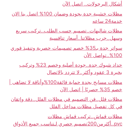
أشكال البرجولات.. اتصل الآن
مظلات خشبية جدة بجودة وضمان 100% اتصل بنا الان
خدمة24 ساعه
مظلات شاليهات..تصميم حسب الطلب..تركيب سريع
وسهل..جرب مظلاتنا..أسعار تنافسية
سواتر جدة بـ35% خصم تصميمات حصرية وتنفيذ فوري
100%..تواصل الأن
حداد شبوك جدة..جودة أصلية وخصم 23% وتركيب
بخبرة 3 عقود وأكثر..لا تتردد بالاتصال
مظلات مسابح بجدة حماية فائقة100%وأناقة لا تضاهى |
خصم 35% حصريًا | اتصل الآن
مظلات فلل..فن التصميم في مظلات الفلل..دقة وإتقان
في كل تفصيل مظلات مداخل الفلل
مظلات قماش..تركيب قماش مظلات
pvc..أكثرمن200تصميم حصري لـتناسب جميع الأذواق