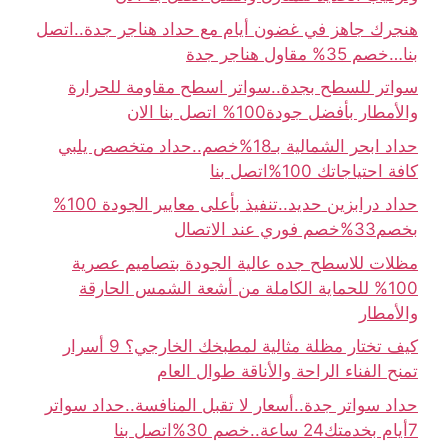
هنجرك جاهز في غضون أيام مع حداد هناجر جدة..اتصل
بنا…خصم 35% مقاول هناجر جدة
سواتر للسطح بجدة..سواتر اسطح مقاومة للحرارة
والأمطار بأفضل جودة100% اتصل بنا الان
حداد ابحر الشمالية بـ18%خصم..حداد متخصص يلبي
كافة احتياجاتك 100%اتصل بنا
حداد درابزين حديد..تنفيذ بأعلى معايير الجودة 100%
بخصم33%خصم فوري عند الاتصال
مظلات للاسطح جده عالية الجودة بتصاميم عصرية
100% للحماية الكاملة من أشعة الشمس الحارقة
والأمطار
كيف تختار مظلة مثالية لمطبخك الخارجي؟ 9 أسرار
تمنح الفناء الراحة والأناقة طوال العام
حداد سواتر جدة..أسعار لا تقبل المنافسة..حداد سواتر
7أيام بخدمتك24 ساعة..خصم 30%اتصل بنا