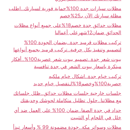
مظلات سيارات جده 100%حماية فورية لسيارتك..اطلب
مظلة سيارتك الآن بـ25%خصم
مظلات حدائق جدة خصم18%على جميع أنواع مظلات
الحدائق ضمان12شهرعلى أعمالنا
تركيب مظلات قرميد جدة..بضمان الجودة 100%
لتصميم وتنفيذ بكل حرفية..تركيب قرميد بجميع أنواعها
بيوت شعر جدة..تصميم بيوت شعر عصرية100%..أفكار
مبتكرة باسعار بيوت الشعر في جدة تنافسية
تركيب خيام جدة..اشكال خيام ملكيه
حصرية100%وخصم18%لـتفصيل خيام حديد
جلسات خارجية جلسات مظلات حدائق..ظلل جلساتك
مع مظلاتنا..حلول تظليل متكاملة لحوشك وحديقتك
حداد في جدة الصفا..ضمان 100% على العمل ضد أي
خلل في اللحام أو التثبيت
مظلات وسواتر مكة..جودة مضمونة 99 % وأسعار تبدأ