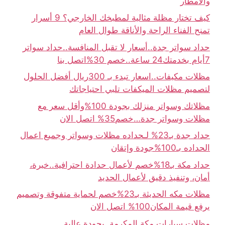
والأمطار
كيف تختار مظلة مثالية لمطبخك الخارجي؟ 9 أسرار
تمنح الفناء الراحة والأناقة طوال العام
حداد سواتر جدة..أسعار لا تقبل المنافسة..حداد سواتر
7أيام بخدمتك24 ساعة..خصم 30%اتصل بنا
مظلات مكيفات..اسعار تبدء بـ 300ريال أفضل الحلول
لتصميم مظلات الميكفات تلبي احتياجاتك
مظلاتك وسواتر منزلك بجودة 100%وأقل سعر مع
مظلات وسواتر جدة…خصم35% اتصل الان
حداد جدة بـ23% لـحداده مظلات وسواتر وجميع اعمال
الحداده بـ100%جودة وإتقان
حداد مكة بـ18%خصم لأعمال حدادة احترافية..خبرة،
أمان، وتنفيذ دقيق لأعمال الحديد
مظلات مكه الحديثة بـ23%خصم لحماية متفوقة وتصميم
يرفع قيمة المكان100% اتصل الان
مظلات سيارات مكة المكرمة..بجودة عالية