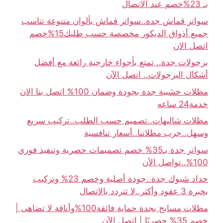
بـ 23%خصم عند الاتصال
سواتر قماش جدة..سواتر قماش بألوان متنوعة تناسب
جميع أذواق الديكور مخصصة حسب طلبك15%خصم
اتصل الان
برجولات جدة.. تمتع بأجواء خارجية رائعة مع أفضل
أشكال البرجولات.. اتصل الآن
مظلات خشبية جدة بجودة وضمان 100% اتصل بنا الان
خدمة24 ساعه
مظلات شاليهات..تصميم حسب الطلب..تركيب سريع
وسهل..جرب مظلاتنا..أسعار تنافسية
سواتر جدة بـ35% خصم تصميمات حصرية وتنفيذ فوري
100%..تواصل الأن
حداد شبوك جدة..جودة أصلية وخصم 23% وتركيب
بخبرة 3 عقود وأكثر..لا تتردد بالاتصال
مظلات مسابح بجدة حماية فائقة100%وأناقة لا تضاهى |
خصم 35% حصريًا | اتصل الآن