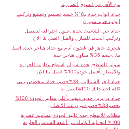
من الأقل في السوق اتصل بنا
حداد ابواب جدة بـ18% خصم تصميم وتصنيع وتركيب
ابواب حديد مودرن
حداد حي الشاطئ بجدة..حلول احترافية لتفصيل
وتركيب الحديد للمنازل والفلل اتصل بنا الان
هنجرك جاهز في غضون أيام مع حداد هناجر جدة..اتصل
بنا…خصم 35% مقاول هناجر جدة
سواتر للسطح بجدة..سواتر اسطح مقاومة للحرارة
والأمطار بأفضل جودة100% اتصل بنا الان
حداد ابحر الشمالية بـ18%خصم..حداد متخصص يلبي
كافة احتياجاتك 100%اتصل بنا
حداد درابزين حديد..تنفيذ بأعلى معايير الجودة 100%
بخصم33%خصم فوري عند الاتصال
مظلات للاسطح جده عالية الجودة بتصاميم عصرية
100% للحماية الكاملة من أشعة الشمس الحارقة