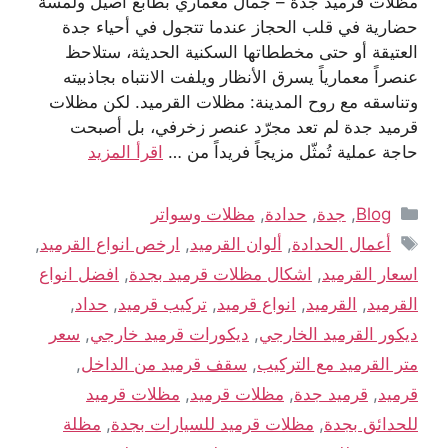
مظلات قرميد جدة – جمال معماري بطابع أصيل ولمسة
حضارية في قلب الحجاز عندما تتجول في أحياء جدة
العتيقة أو حتى مخططاتها السكنية الحديثة، ستلاحظ
عنصراً معمارياً يسرق الأنظار ويلفت الانتباه بجاذبيته
وتناسقه مع روح المدينة: مظلات القرميد. لكن مظلات
قرميد جدة لم تعد مجرّد عنصر زخرفي، بل أصبحت
حاجة عملية تُمثّل مزيجاً فريداً من …
اقرأ المزيد
Blog
,
جدة
,
حدادة
,
مظلات وسواتر
أعمال الحدادة
,
ألوان القرميد
,
ارخص انواع القرميد
,
اسعار القرميد
,
اشكال مظلات قرميد بجدة
,
افضل انواع
القرميد
,
القرميد
,
انواع قرميد
,
تركيب قرميد
,
حداد
,
ديكور القرميد الخارجي
,
ديكورات قرميد خارجي
,
سعر
متر القرميد مع التركيب
,
سقف قرميد من الداخل
,
قرميد
,
قرميد جدة
,
مظلات قرميد
,
مظلات قرميد
للحدائق بجدة
,
مظلات قرميد للسيارات بجدة
,
مظلة