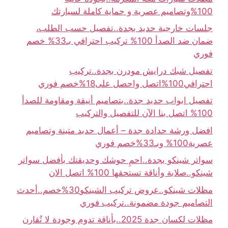
100%وتصاميم عصرية و حماية كاملة لسيارتك
جلسات خارجية حديد بجدة..تفصيل حسب الطلب،
ضمان ضد الصدأ 100% تركيب احترافي بـ33% خصم
فوري
تفصيل شبك درايش مودرن بجدة..تركيب
احترافي100%اتصل واحصل على18%خصم فوري
تفصيل ابواب حديد جدة..بتصاميم أنيقة ومقاومة للصدأ
100% اتصل بنا الآن للتفصيل والتركيب
افضل ورشة حدادة جدة – أعمال حديد متينة وتصاميم
عصرية100% وبـ33%خصم فوري
سواتر شينكو بجدة..احمِ حوشك وحديقتك بأفضل سواتر
شينكو..صلابة وأناقة تستحقها 100% اتصل الان
مظلات شينكو..عروض تركيب الشينكو30%خصم..أحدث
التصاميم جودة مضمونة..تركيب فوري
مظلات لكسان جدة 2025..بأناقة تدوم وجودة لا تُقارن